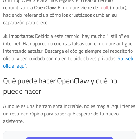
Anthropic. Para evitar líos legales, el creador decidió
renombrarlo a
OpenClaw
. El nombre viene de
molt
(mudar),
haciendo referencia a cómo los crustáceos cambian su
caparazón para crecer.
⚠️ Importante:
Debido a este cambio, hay mucho "listillo" en
internet. Han aparecido cuentas falsas con el nombre antiguo
intentando estafar. Descarga el código siempre del repositorio
oficial y ten cuidado con quién te pide claves privadas.
Su web
oficial aquí
.
Qué puede hacer OpenClaw y qué no
puede hacer
Aunque es una herramienta increíble, no es magia. Aquí tienes
un resumen rápido para saber qué esperar de tu nuevo
asistente: