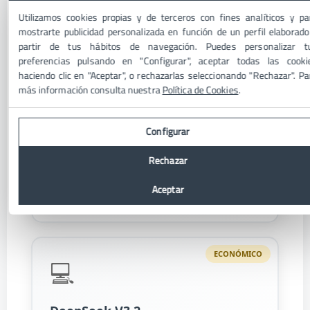
Utilizamos cookies propias y de terceros con fines analíticos y pa
💰 Económicas
👑 Premium
mostrarte publicidad personalizada en función de un perfil elaborado
partir de tus hábitos de navegación. Puedes personalizar t
preferencias pulsando en "Configurar", aceptar todas las cooki
GRATIS
haciendo clic en "Aceptar", o rechazarlas seleccionando "Rechazar". Pa
🟢
más información consulta nuestra
Política de Cookies
.
Gemini 2.5 Flash-Lite
Configurar
Muy buena puerta de entrada con free tier útil y
Rechazar
contexto amplio.
Aceptar
Free tier
AI Studio
ECONÓMICO
💻