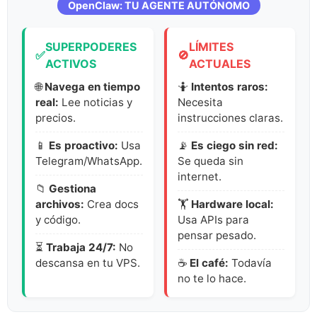
OpenClaw: TU AGENTE AUTÓNOMO
SUPERPODERES
LÍMITES
✅
🚫
ACTIVOS
ACTUALES
🌐
Navega en tiempo
🤷
Intentos raros:
real:
Lee noticias y
Necesita
precios.
instrucciones claras.
📱
Es proactivo:
Usa
📡
Es ciego sin red:
Telegram/WhatsApp.
Se queda sin
internet.
📁
Gestiona
archivos:
Crea docs
🏋️
Hardware local:
y código.
Usa APIs para
pensar pesado.
⏳
Trabaja 24/7:
No
descansa en tu VPS.
☕
El café:
Todavía
no te lo hace.