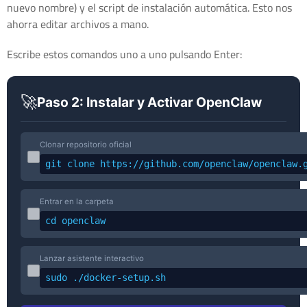
nuevo nombre) y el script de instalación automática. Esto nos
ahorra editar archivos a mano.
Escribe estos comandos uno a uno pulsando Enter:
🚀
Paso 2: Instalar y Activar OpenClaw
Clonar repositorio oficial
git clone https://github.com/openclaw/openclaw.
Entrar en la carpeta
cd openclaw
Lanzar asistente interactivo
sudo ./docker-setup.sh