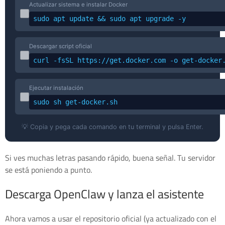
Actualizar sistema e instalar Docker
sudo apt update && sudo apt upgrade -y
Descargar script oficial
curl -fsSL https://get.docker.com -o get-docker
Ejecutar instalación
sudo sh get-docker.sh
💡 Copia y pega cada comando en tu terminal y pulsa Enter.
Si ves muchas letras pasando rápido, buena señal. Tu servidor
se está poniendo a punto.
Descarga OpenClaw y lanza el asistente
Ahora vamos a usar el repositorio oficial (ya actualizado con el