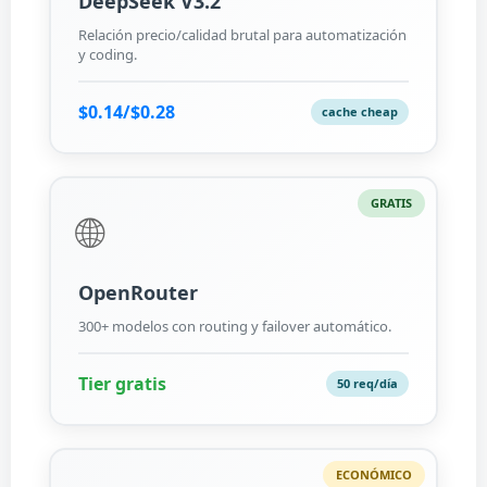
DeepSeek V3.2
Relación precio/calidad brutal para automatización
y coding.
$0.14/$0.28
cache cheap
GRATIS
🌐
OpenRouter
300+ modelos con routing y failover automático.
Tier gratis
50 req/día
ECONÓMICO