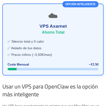
OPCIÓN INTELIGENTE
☁️
VPS Axarnet
Ahorro Total
✅ Silencio total y 0 calor
✅ Aislado de tus datos
✅ Precio ínfimo (~3,50€/mes)
Coste Mensual
~€3.50
Usar un VPS para OpenClaw es la opción
más inteligente
Un VPS hace exactamente lo mismo que ese Mac Mini: es un