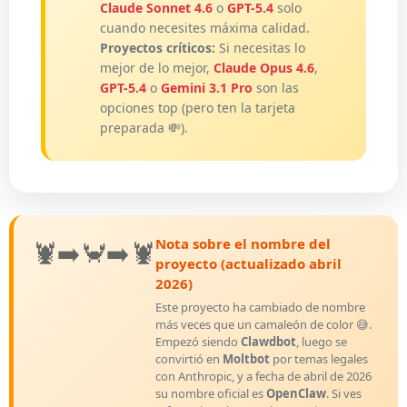
Claude Sonnet 4.6
o
GPT-5.4
solo
cuando necesites máxima calidad.
Proyectos críticos:
Si necesitas lo
mejor de lo mejor,
Claude Opus 4.6
,
GPT-5.4
o
Gemini 3.1 Pro
son las
opciones top (pero ten la tarjeta
preparada 💸).
Nota sobre el nombre del
🦞➡️🦀➡️🦞
proyecto (actualizado abril
2026)
Este proyecto ha cambiado de nombre
más veces que un camaleón de color 😅.
Empezó siendo
Clawdbot
, luego se
convirtió en
Moltbot
por temas legales
con Anthropic, y a fecha de abril de 2026
su nombre oficial es
OpenClaw
. Si ves