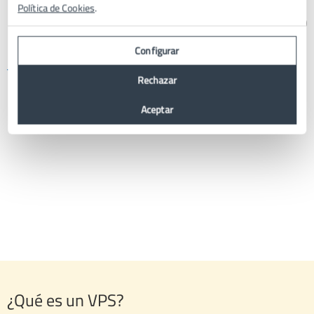
Política de Cookies
.
Ellos ya confían en Axarnet: más de 20.000
empresas ya trabajan con nosotros.
Configurar
Trustpilot
Rechazar
Aceptar
¿Qué es un VPS?