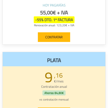
HOY PAGARÍAS
55,00€ + IVA
-55% DTO. 1ª FACTURA
Renovación anual: 123,20€ + IVA
CONTRATAR
PLATA
9
,16
€/mes
Contratación anual
Ahorras
84,80€
vs contratación mensual