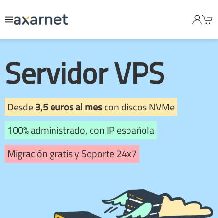
Servidor VPS
Desde
3,5 euros al mes
con discos NVMe
100% administrado, con IP española
Migración gratis y Soporte 24x7