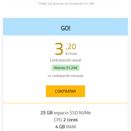
* Todos los precios se muestran sin IVA.
GO!
3
,20
€/mes
Contratación anual
Ahorras
51,24€
vs contratación mensual
CONTRATAR
25 GB
espacio SSD NVMe
CPU
2 cores
4 GB
RAM