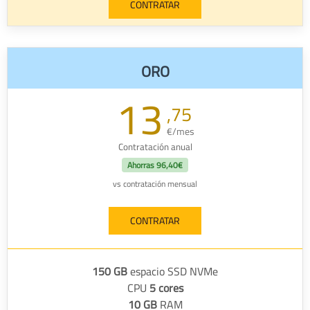
CONTRATAR
ORO
13
,75
€/mes
Contratación anual
Ahorras
96,40€
vs contratación mensual
CONTRATAR
150 GB
espacio SSD NVMe
CPU
5 cores
10 GB
RAM