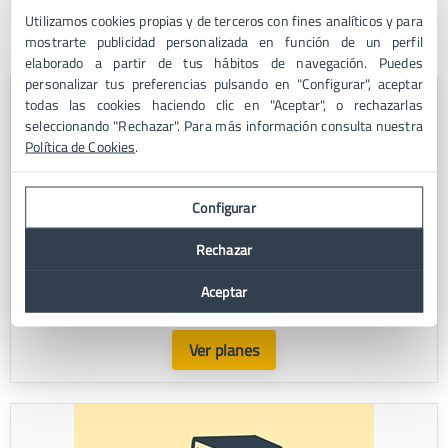
Email y SMS Marketing
Utilizamos cookies propias y de terceros con fines analíticos y para
mostrarte publicidad personalizada en función de un perfil
elaborado a partir de tus hábitos de navegación. Puedes
personalizar tus preferencias pulsando en "Configurar", aceptar
todas las cookies haciendo clic en "Aceptar", o rechazarlas
seleccionando "Rechazar". Para más información consulta nuestra
Política de Cookies
.
Configurar
Hosting
Rechazar
Lanza tu proyecto digital. Diferentes planes de hosting
Aceptar
para alojar tu web. Desde 1,99€ al mes.
Ver planes