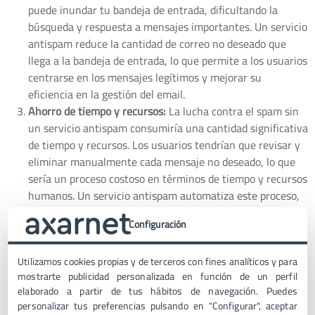
puede inundar tu bandeja de entrada, dificultando la
búsqueda y respuesta a mensajes importantes. Un servicio
antispam reduce la cantidad de correo no deseado que
llega a la bandeja de entrada, lo que permite a los usuarios
centrarse en los mensajes legítimos y mejorar su
eficiencia en la gestión del email.
Ahorro de tiempo y recursos:
La lucha contra el spam sin
un servicio antispam consumiría una cantidad significativa
de tiempo y recursos. Los usuarios tendrían que revisar y
eliminar manualmente cada mensaje no deseado, lo que
sería un proceso costoso en términos de tiempo y recursos
humanos. Un servicio antispam automatiza este proceso,
liberando recursos para tareas más importantes.
Configuración
Protección de la reputación:
Los spammers a menudo
utilizan direcciones de correo electrónico falsas o
Utilizamos cookies propias y de terceros con fines analíticos y para
comprometidas para enviar mensajes no deseados. Si una
mostrarte publicidad personalizada en función de un perfil
empresa o individuo se convierte en un vehículo
elaborado a partir de tus hábitos de navegación. Puedes
involuntario para la distribución de spam, su reputación
personalizar tus preferencias pulsando en "Configurar", aceptar
puede verse seriamente dañada. Un servicio antispam