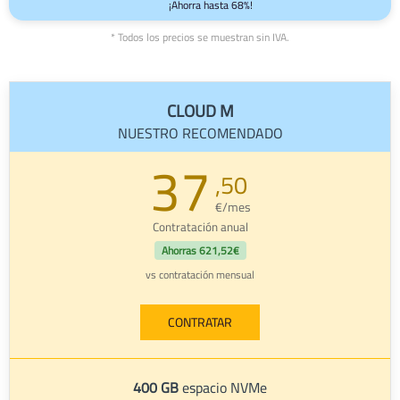
¡Ahorra hasta 68%!
* Todos los precios se muestran sin IVA.
CLOUD M
NUESTRO RECOMENDADO
37
,50
€/mes
Contratación anual
Ahorras
621,52€
vs contratación mensual
CONTRATAR
400 GB
espacio NVMe