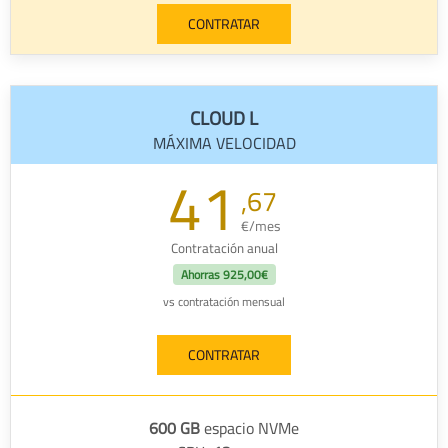
CONTRATAR
CLOUD L
MÁXIMA VELOCIDAD
41
,67
€/mes
Contratación anual
Ahorras
925,00€
vs contratación mensual
CONTRATAR
600 GB
espacio NVMe