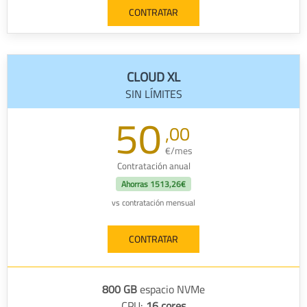
CONTRATAR
CLOUD XL
SIN LÍMITES
50
,00
€/mes
Contratación anual
Ahorras
1513,26€
vs contratación mensual
CONTRATAR
800 GB
espacio NVMe
CPU:
16 cores