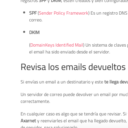
registros
SPF
y
DKIM
, estén creados y bien configurado
SPF
(
Sender Policy Framework
) Es un registro DNS
correo.
DKIM
(
DomainKeys Identified Mail
) Un sistema de claves 
el email ha sido enviado desde el servidor.
Revisa los emails devueltos
Si envías un email a un destinatario y este
te llega dev
Un servidor de correo puede devolver un email por much
correctamente.
En cualquier caso es algo que se tendría que revisar. S
Axarnet
y reenviarles el email que ha llegado devuelto,
de servidor, para solucionarlo.