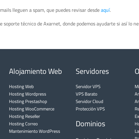
 emails lleguen a spam, que puedes revisar desde
aquí
.
e soporte técnico de Axarnet, donde podemos ayudarte si así lo ne
Alojamiento Web
Servidores
O
Hosting Web
Servidor VPS
Mi
Hosting Wordpress
VPS Barato
A
Hosting Prestashop
Servidor Cloud
An
Hosting WooCommerce
Protección VPS
Re
Hosting Reseller
Ex
Dominios
Hosting Correo
Ho
Mantenimiento WordPress
L
Pa