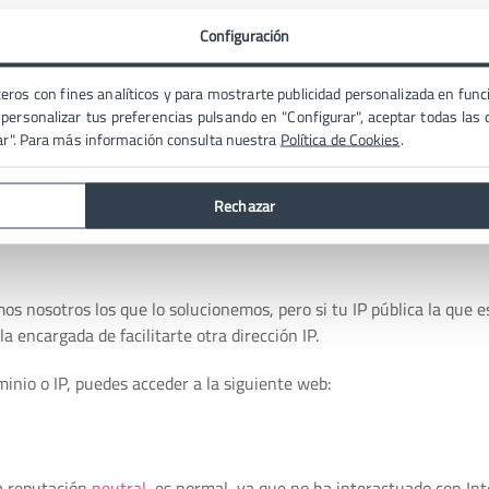
Configuración
eros con fines analíticos y para mostrarte publicidad personalizada en funci
 ser la causante de que el email llegue a spam en lugar de la bande
ersonalizar tus preferencias pulsando en "Configurar", aceptar todas las c
ar". Para más información consulta nuestra
Política de Cookies
.
Rechazar
emos nosotros los que lo solucionemos, pero si tu IP pública la que e
la encargada de facilitarte otra dirección IP.
inio o IP, puedes acceder a la siguiente web:
na reputación
neutral
, es normal, ya que no ha interactuado con In