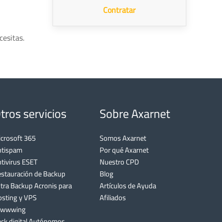
Contratar
cesitas.
tros servicios
Sobre Axarnet
crosoft 365
Somos Axarnet
ntispam
Por qué Axarnet
tivirus ESET
Nuestro CPD
stauración de Backup
Blog
tra Backup Acronis para
Artículos de Ayuda
sting y VPS
Afiliados
awwwing
ck digital Autónomos