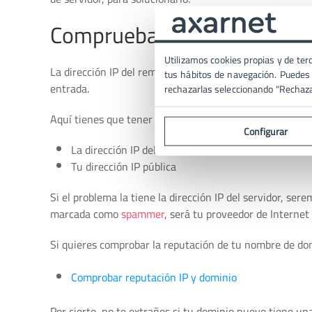
Comprueba la dirección IP
Utilizamos cookies propias y de terc
La dirección IP del remitente del correo, también puede
tus hábitos de navegación. Puedes p
entrada.
rechazarlas seleccionando "Rechaz
Aquí tienes que tener en cuenta 2 cosas:
Configurar
La dirección IP del servidor
Tu dirección IP pública
Si el problema la tiene la dirección IP del servidor, ser
marcada como
spammer
, será tu proveedor de Internet 
Si quieres comprobar la reputación de tu nombre de dom
Comprobar reputación IP y dominio
Por cierto, no te extrañes si tu dominio nuevo tiene u