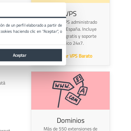
VPS
Servidor VPS administrado
ón de un perfil elaborado a partir de
alojado en España. Incluye
ja de
ookies haciendo clic en "Aceptar", o
migración gratis y soporte
técnico 24x7.
Aceptar
Contratar VPS Barato
stá
Dominios
Más de 550 extensiones de
ternet