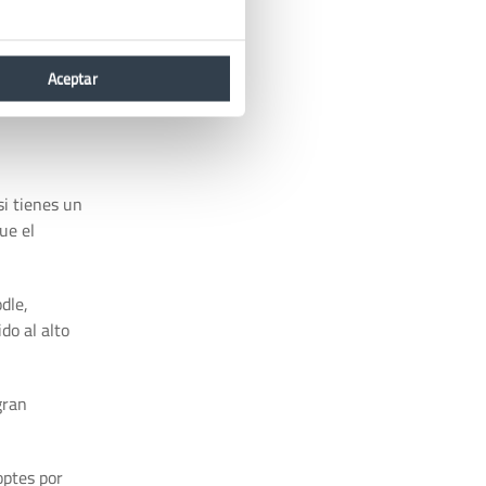
o
y
mbargo, no
Aceptar
 o instalar
si tienes un
ue el
dle,
do al alto
gran
optes por