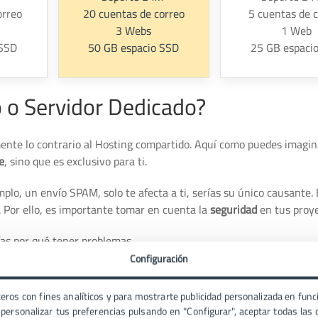
orreo
20 cuentas de correo
5 cuentas de 
3 Webs
1 Web
 SSD
50 GB espacio SSD
25 GB espaci
 o Servidor Dedicado?
nte lo contrario al Hosting compartido. Aquí como puedes imagi
e
, sino que es exclusivo para ti.
mplo, un envío SPAM, solo te afecta a ti, serías su único causante.
 Por ello, es importante tomar en cuenta la
seguridad
en tus proy
ías por qué tener problemas.
Configuración
re Hosting Compartido y Dedicado
eros con fines analíticos y para mostrarte publicidad personalizada en funci
ersonalizar tus preferencias pulsando en "Configurar", aceptar todas las c