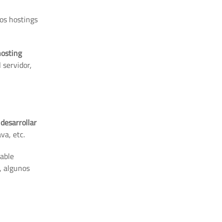
los hostings
hosting
 servidor,
desarrollar
va, etc.
able
, algunos