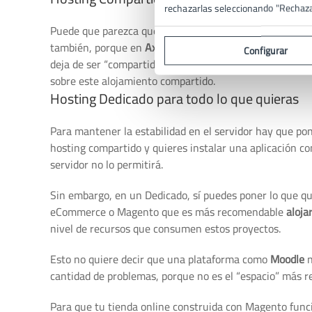
rechazarlas seleccionando "Rechaz
Puede que parezca que sea mucho mejor el hosting com
también, porque en
Axarnet
nos encargamos de gestiona
Configurar
deja de ser “compartido”, lo que significa que puede ha
sobre este alojamiento compartido.
Hosting Dedicado para todo lo que quieras
Para mantener la estabilidad en el servidor hay que pon
hosting compartido y quieres instalar una aplicación co
servidor no lo permitirá.
Sin embargo, en un Dedicado, sí puedes poner lo que qu
eCommerce o Magento
que es más recomendable
aloja
nivel de recursos que consumen estos proyectos.
Esto no quiere decir que una plataforma como
Moodle
n
cantidad de problemas, porque no es el “espacio” más 
Para que tu tienda online construida con Magento funci