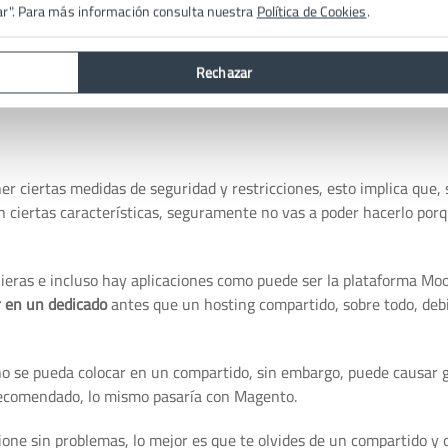
ar". Para más información consulta nuestra
Política de Cookies
.
partido, ya que es
mucho más económico que un hosting dedicad
rlo todo para que funcione bien el alojamiento compartido, sin e
Rechazar
ber muchas limitaciones, en cuanto a lo que un cliente quiera poner
er ciertas medidas de seguridad y restricciones, esto implica que, 
n ciertas características, seguramente no vas a poder hacerlo porq
ieras e incluso hay aplicaciones como puede ser la plataforma
Moo
r en un dedicado
antes que un hosting compartido, sobre todo, debi
o se pueda colocar en un compartido, sin embargo, puede causar 
recomendado, lo mismo pasaría con Magento.
one sin problemas, lo mejor es que te olvides de un compartido y 