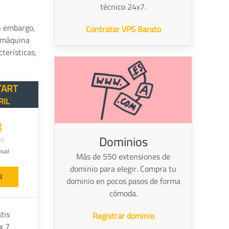
técnico 24x7.
in embargo,
Contratar VPS Barato
r máquina
terísticas,
TART
RIL
3
Dominios
es
nual
Más de 550 extensiones de
dominio para elegir. Compra tu
R
dominio en pocos pasos de forma
cómoda.
tis
Registrar dominio
x 7