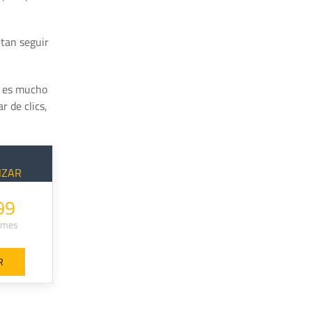
itan seguir
, es mucho
r de clics,
NZAR
99
/mes
R