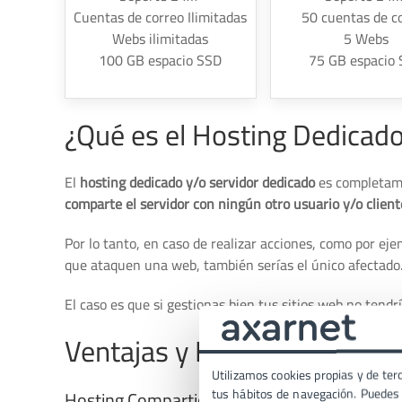
Cuentas de correo Ilimitadas
50 cuentas de c
Webs ilimitadas
5 Webs
100 GB espacio SSD
75 GB espacio
¿Qué es el Hosting Dedicado
El
hosting dedicado y/o servidor dedicado
es completame
comparte el servidor con ningún otro usuario y/o client
Por lo tanto, en caso de realizar acciones, como por eje
que ataquen una web, también serías el único afectado.
El caso es que si gestionas bien tus sitios web no tendr
Ventajas y Desventajas ent
Utilizamos cookies propias y de terc
tus hábitos de navegación. Puedes p
Hosting Compartido más económico