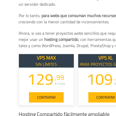
un servidor dedicado.
Por lo tanto,
para webs que consuman muchos recursos 
creciendo con la menor cantidad de inconvenientes.
Ahora, si vas a tener proyectos webs sencillos que req
mejor usar un
hosting compartido
, con herramientas que
tales y como WordPress, Joomla, Drupal, PrestaShop y 
VPS MAX
VPS XL
SIN LÍMITES
PARA PROYECTOS 
129
109
,99
€/mes
CONTRATAR
CONTRATAR
Hosting Compartido fácilmente ampliable