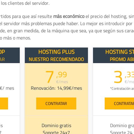
los clientes del servidor.
tidos para que así resulte
más económico
el precio del hosting, s
el servidor más problemas puede haber. Lo mejor es introducir po
, en gran medida, de la máquina que sea, ya que según sus carac
so más o menos.
OP
HOSTING PLUS
HOSTING S
AR
NUESTRO RECOMENDADO
PROMO AB
7
3
,99
,3
€/mes
€/m
9€/ mes
Renovación: 14,99€/mes
*Contratación a
CONTRATAR
CONTRATA
is
Dominio gratis
Dominio gra
7
Soporte 24x7
Soporte 24 