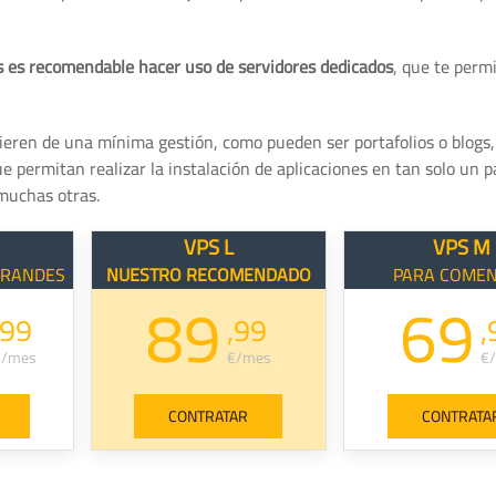
es recomendable hacer uso de servidores dedicados
, que te perm
uieren de una mínima gestión, como pueden ser portafolios o blogs
 permitan realizar la instalación de aplicaciones en tan solo un pa
muchas otras.
VPS L
VPS M
GRANDES
NUESTRO RECOMENDADO
PARA COME
89
69
,99
,99
,
€/mes
€/mes
€
CONTRATAR
CONTRATA