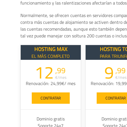
funcionamiento y las ralentizaciones afectarían a todos 
Normalmente, se ofrecen cuentas en servidores compar
contra más cuentas de alojamiento se activen dentro d
las cuentas recomendadas, aunque esto también depende
tal vez puede manejar con soltura 200 cuentas o inclu
HOSTING MAX
HOSTING T
EL MÁS COMPLETO
PARA TRIUNF
12
9
,99
,99
€/mes
€/mes
Renovación: 24,99€/ mes
Renovación: 19,9
CONTRATAR
CONTRATAR
Dominio gratis
Dominio grat
Soporte 24x7
Soporte 24x