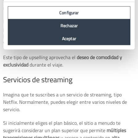
y fechas, es habitual que la aerolínea te ofrezca la opción de
mejorar tu clase de vuelo
.
Configurar
Pasar de clase turista a
primera clase
por un precio adicional
Rechazar
puede ser muy tentador, especialmente cuando se prometen
beneficios como más espacio, mejor comida y acceso a
salas
Aceptar
VIP
.
Este tipo de upselling aprovecha el
deseo de comodidad y
exclusividad
durante el viaje.
Servicios de streaming
Imagina que te suscribes a un servicio de streaming, tipo
Netflix. Normalmente, puedes elegir entre varios niveles de
servicio.
Si inicialmente eliges el plan básico, el sitio a menudo te
sugerirá considerar un plan superior que permite
múltiples
transmisiones simultáneas
y acceso a contenido en
alta