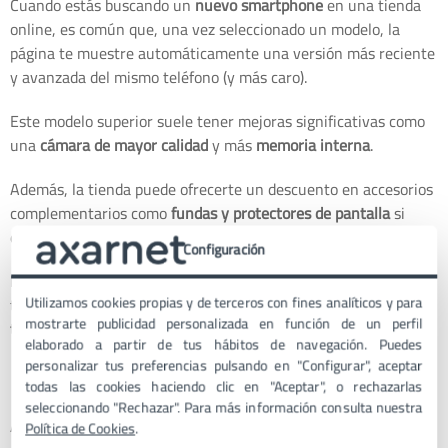
Cuando estás buscando un
nuevo smartphone
en una tienda
online, es común que, una vez seleccionado un modelo, la
página te muestre automáticamente una versión más reciente
y avanzada del mismo teléfono (y más caro).
Este modelo superior suele tener mejoras significativas como
una
cámara de mayor calidad
y más
memoria interna
.
Además, la tienda puede ofrecerte un descuento en accesorios
complementarios como
fundas y protectores de pantalla
si
decides comprarlos junto con el teléfono.
Configuración
Este método no solo aumenta el valor de la compra, sino que
Utilizamos cookies propias y de terceros con fines analíticos y para
también mejora la experiencia del usuario al
proporcionarle
mostrarte publicidad personalizada en función de un perfil
todo lo necesario
para disfrutar de su nuevo dispositivo.
elaborado a partir de tus hábitos de navegación. Puedes
personalizar tus preferencias pulsando en "Configurar", aceptar
Reserva de viajes
todas las cookies haciendo clic en "Aceptar", o rechazarlas
seleccionando "Rechazar". Para más información consulta nuestra
Al reservar un vuelo online, después de seleccionar tu destino
Política de Cookies
.