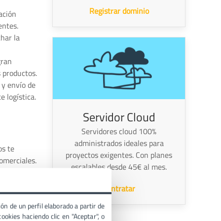
Registrar dominio
ación
entes.
har la
gran
s productos.
 y envío de
 logística.
Servidor Cloud
Servidores cloud 100%
administrados ideales para
os te
proyectos exigentes. Con planes
omerciales.
escalables desde 45€ al mes.
ficos,
Contratar
etivo.
ifa
ón de un perfil elaborado a partir de
ookies haciendo clic en "Aceptar", o
te de que