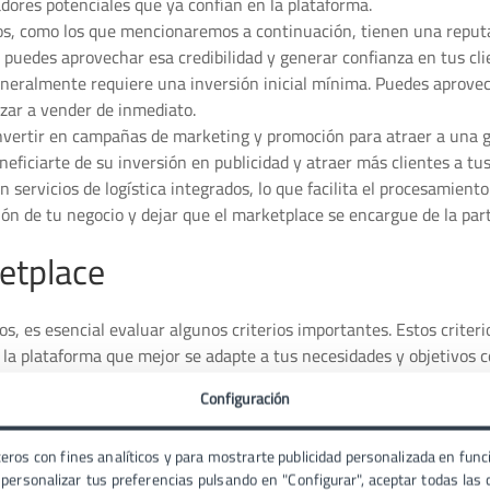
adores potenciales que ya confían en la plataforma.
s, como los que mencionaremos a continuación, tienen una reput
, puedes aprovechar esa credibilidad y generar confianza en tus cli
eralmente requiere una inversión inicial mínima. Puedes aprovec
zar a vender de inmediato.
nvertir en campañas de marketing y promoción para atraer a una 
neficiarte de su inversión en publicidad y atraer más clientes a tu
ervicios de logística integrados, lo que facilita el procesamiento
ión de tu negocio y dejar que el marketplace se encargue de la parte
ketplace
s, es esencial evaluar algunos criterios importantes. Estos criteri
la plataforma que mejor se adapte a tus necesidades y objetivos c
Configuración
que deseas llegar. Algunos marketplaces se centran en nichos especí
s. Asegúrate de elegir una plataforma que atraiga a tu público obj
tarifas y comisiones de cada marketplace. Algunos cobran una tar
eros con fines analíticos y para mostrarte publicidad personalizada en funci
ersonalizar tus preferencias pulsando en "Configurar", aceptar todas las c
de tus ventas. Evalúa cuidadosamente estos costes para asegurar