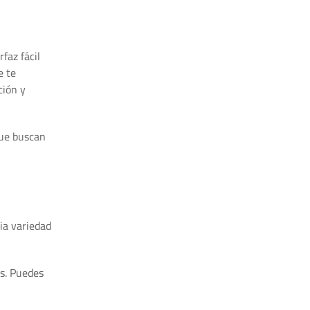
faz fácil
e te
ción y
que buscan
ia variedad
s. Puedes