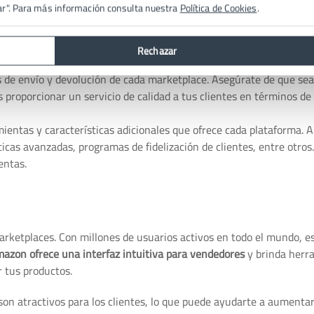
ar". Para más información consulta nuestra
Política de Cookies
.
 de otros vendedores en los marketplaces que estás considerando. 
bajar con esa plataforma. Presta atención a aspectos como el sopo
Rechazar
e ventas.
cas de envío y devolución de cada marketplace. Asegúrate de que se
proporcionar un servicio de calidad a tus clientes en términos de
entas y características adicionales que ofrece cada plataforma. 
ticas avanzadas, programas de fidelización de clientes, entre otros
entas.
rketplaces. Con millones de usuarios activos en todo el mundo, es
azon ofrece una interfaz intuitiva para vendedores
y brinda herr
 tus productos.
n atractivos para los clientes, lo que puede ayudarte a aumentar