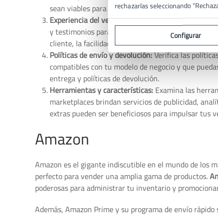
rechazarlas seleccionando "Rechaz
sean viables para tu negocio.
Experiencia del vendedor:
Investiga la experiencia
y testimonios para obtener una idea de cómo es tra
Configurar
cliente, la facilidad de uso y la calidad del tráfico d
Políticas de envío y devolución:
Verifica las políti
compatibles con tu modelo de negocio y que puedas 
entrega y políticas de devolución.
Herramientas y características:
Examina las herrami
marketplaces brindan servicios de publicidad, analí
extras pueden ser beneficiosos para impulsar tus v
Amazon
Amazon es el gigante indiscutible en el mundo de los ma
perfecto para vender una amplia gama de productos.
Am
poderosas para administrar tu inventario y promocionar
Además, Amazon Prime y su programa de envío rápido so