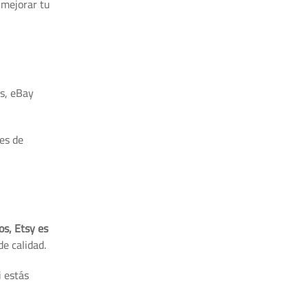
 mejorar tu
os, eBay
nes de
os, Etsy es
e calidad.
i estás