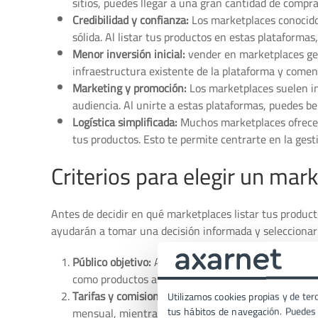
sitios, puedes llegar a una gran cantidad de compr
Credibilidad y confianza:
Los marketplaces conocido
sólida. Al listar tus productos en estas plataformas
Menor inversión inicial:
vender en marketplaces gen
infraestructura existente de la plataforma y comen
Marketing y promoción:
Los marketplaces suelen i
audiencia. Al unirte a estas plataformas, puedes be
Logística simplificada:
Muchos marketplaces ofrecen s
tus productos. Esto te permite centrarte en la gest
Criterios para elegir un mar
Antes de decidir en qué marketplaces listar tus producto
ayudarán a tomar una decisión informada y seleccionar 
Público objetivo:
Analiza el tipo de audiencia a la 
como productos artesanales o productos electrónico
Tarifas y comisiones:
Comprende las estructuras de 
Utilizamos cookies propias y de terc
tus hábitos de navegación. Puedes p
mensual, mientras que otros toman un porcentaje 