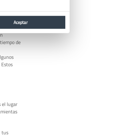
Lee reseñas
rte al
Aceptar
an
 tiempo de
Algunos
. Estos
 el lugar
amientas
 tus