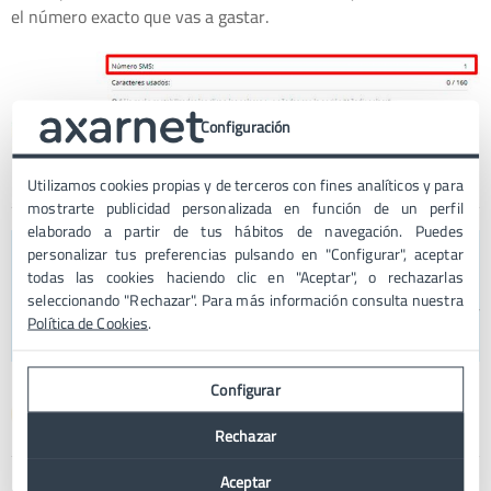
el número exacto que vas a gastar.
Configuración
Utilizamos cookies propias y de terceros con fines analíticos y para
mostrarte publicidad personalizada en función de un perfil
elaborado a partir de tus hábitos de navegación. Puedes
IMPORTANTE:
Usar campos personalizados en tu
personalizar tus preferencias pulsando en "Configurar", aceptar
agenda de teléfonos, te permitirá enviar tus SMS
todas las cookies haciendo clic en "Aceptar", o rechazarlas
seleccionando "Rechazar". Para más información consulta nuestra
de forma más personalizada, por lo que tus envíos
Política de Cookies
.
serán más efectivos
Configurar
Rechazar
Aceptar