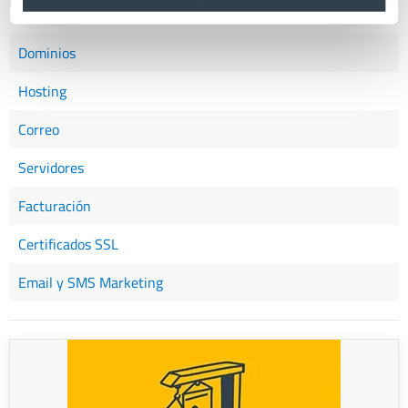
OTRAS CATEGORÍAS DE AYUDA
Dominios
Hosting
Correo
Servidores
Facturación
Certificados SSL
Email y SMS Marketing