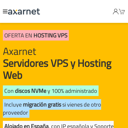
OFERTA EN
HOSTING VPS
Axarnet
Servidores VPS y Hosting
Web
Con
discos NVMe
y 100% administrado
Incluye
migración gratis
si vienes de otro
proveedor
Alojado en España
, con IP española y Soporte