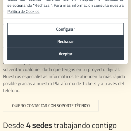
seleccionando "Rechazar". Para más información consulta nuestra
Soporte 24x7: Junto a ti para
Política de Cookies
.
ayudarte con tu proyecto
Configurar
Nuestro equipo de más de 50 personas a
Rechazar
tu disposición
Aceptar
Nuestro equipo de Soporte y Atención al Cliente te ayudará a
solventar cualquier duda que tengas en tu proyecto digital.
Nuestros especialistas informáticos te atienden lo más rápido
posible gracias a nuestra Plataforma de Tickets y a través del
teléfono.
QUIERO CONTACTAR CON SOPORTE TÉCNICO
Desde
4 sedes
trabajando contigo