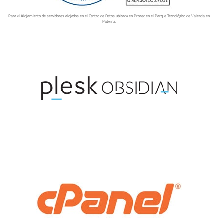
Para el Alojamiento de servidores alojados en el Centro de Datos ubicado en Prored en el Parque Tecnológico de Valencia en
Paterna.