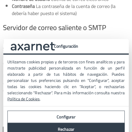
Contraseña
La contraseña de la cuenta de correo (la
debería haber puesto el sistema)
Servidor de correo saliente o SMTP
En el servidor de correo saliente, también conocido como
Configuración
SMTP, verás que en el nombre de usuario y contraseña se
indica que es
opcional
, ya que
toma la configuración de los
Utilizamos cookies propias y de terceros con fines analíticos y para
datos del servidor entrante
, pues son los mismos.
mostrarte publicidad personalizada en función de un perfil
elaborado a partir de tus hábitos de navegación. Puedes
Esta configuración falla y el iPhone no toma los datos
personalizar tus preferencias pulsando en "Configurar", aceptar
correctamente, por lo que te recomendamos que rellenes los
todas las cookies haciendo clic en "Aceptar", o rechazarlas
datos, si quieres enviar correos desde el teléfono.
seleccionando "Rechazar". Para más información consulta nuestra
Política de Cookies
.
Nombre del host
dominio.tld
Nombre de usuario
Cuenta de correo electrónico
Configurar
Contraseña
La contraseña de la cuenta de correo
Rechazar