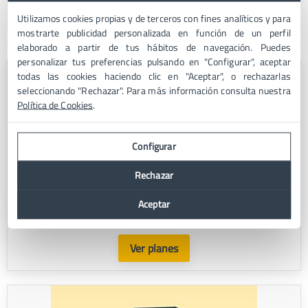
Email y SMS Marketing
Utilizamos cookies propias y de terceros con fines analíticos y para
mostrarte publicidad personalizada en función de un perfil
elaborado a partir de tus hábitos de navegación. Puedes
personalizar tus preferencias pulsando en "Configurar", aceptar
todas las cookies haciendo clic en "Aceptar", o rechazarlas
seleccionando "Rechazar". Para más información consulta nuestra
Política de Cookies
.
Configurar
Rechazar
Hosting
Lanza tu proyecto digital. Diferentes planes de hosting
Aceptar
para alojar tu web. Desde 1,99€ al mes.
Ver planes