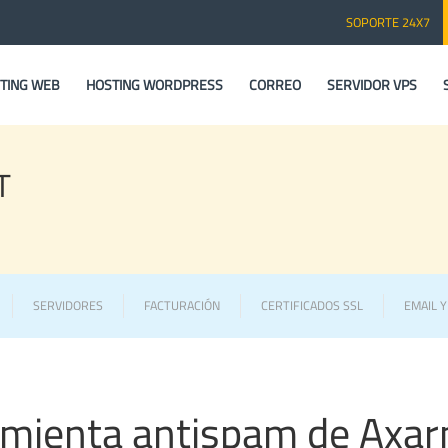
SOPORTE 24X7
TING WEB
HOSTING WORDPRESS
CORREO
SERVIDOR VPS
T
SERVIDORES
FACTURACIÓN
CERTIFICADOS SSL
EMAIL 
ramienta antispam de Axar