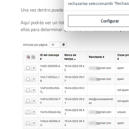
rechazarlas seleccionando "Rechaz
Una vez dentro puede filtrar los mensajes de distintas
Configurar
Aquí podrás ver un listado de los emails y ver el esta
ellos para determinar
qué hacer con cada email en part