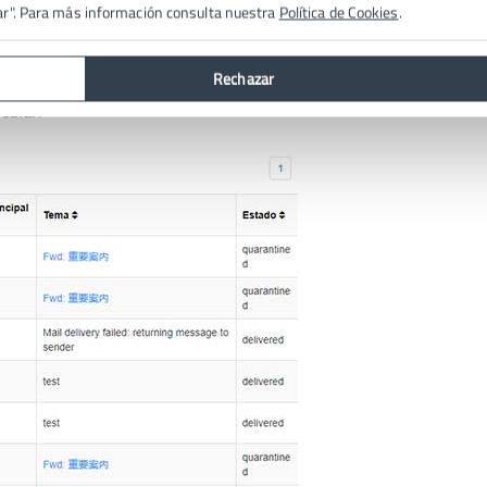
ar". Para más información consulta nuestra
Política de Cookies
.
 formas, por ejemplo con una
marca de tiempo
, remitente, tema, CC, 
Rechazar
do de cada uno de ellos. También tienes un menú contextual en cada
icular
.