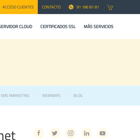
ACCESO CLIENTES
CONTACTO
91 186 81 81
SERVIDOR CLOUD
CERTIFICADOS SSL
MÁS SERVICIOS
Y SMS MARKETING
WEBINARS
BLOG
net