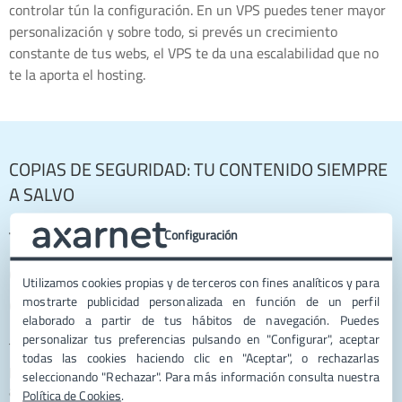
controlar tún la configuración. En un VPS puedes tener mayor
personalización y sobre todo, si prevés un crecimiento
constante de tus webs, el VPS te da una escalabilidad que no
te la aporta el hosting.
COPIAS DE SEGURIDAD: TU CONTENIDO SIEMPRE
A SALVO
Tu VPS WordPress incluye un servicio
Configuración
de backup automatizado con 7 copias
Utilizamos cookies propias y de terceros con fines analíticos y para
de seguridad: ¿quieres ampliar a 30?
mostrarte publicidad personalizada en función de un perfil
elaborado a partir de tus hábitos de navegación. Puedes
personalizar tus preferencias pulsando en "Configurar", aceptar
Todos los servidores VPS especializados, como el Servidor VPS
todas las cookies haciendo clic en "Aceptar", o rechazarlas
para WordPress, incluyen nuestro
sistema de backup
seleccionando "Rechazar". Para más información consulta nuestra
automatizado
con
copias de seguridad diarias
y retención de
Política de Cookies
.