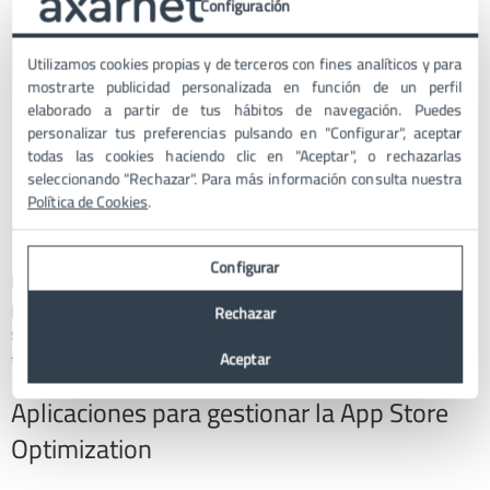
Estas métricas te ayudarán a entender si los usuarios que
Configuración
descargan tu aplicación la encuentran valiosa y siguen
utilizándola después de la instalación.
Utilizamos cookies propias y de terceros con fines analíticos y para
mostrarte publicidad personalizada en función de un perfil
Valoraciones y Reseñas
elaborado a partir de tus hábitos de navegación. Puedes
personalizar tus preferencias pulsando en "Configurar", aceptar
Un aumento en las valoraciones positivas puede ser un
todas las cookies haciendo clic en "Aceptar", o rechazarlas
buen indicador de una estrategia ASO exitosa, ya que
seleccionando "Rechazar". Para más información consulta nuestra
Política de Cookies
.
significa que más usuarios están encontrando y
disfrutando de tu aplicación.
Configurar
Existe herramientas específicas de ASO que pueden
proporcionar estos datos y más, permitiéndote realizar un
Rechazar
seguimiento detallado del rendimiento
de tu aplicación en las
tiendas.
Aceptar
Aplicaciones para gestionar la App Store
Optimization