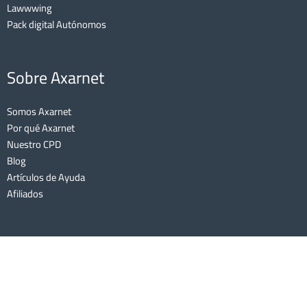
Lawwwing
Pack digital Autónomos
Sobre Axarnet
Somos Axarnet
Por qué Axarnet
Nuestro CPD
Blog
Artículos de Ayuda
Afiliados
AXARNET COMUNICACIONES S.L | Lee nuestro
Aviso Legal
y nuestra
Política de Cookies
| Echa un vistazo a nuestras
Condiciones Generales
de Contratación
y nuestro
Marco de Integridad