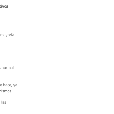
tivos
n mayoría
s normal
e hace, ya
mismos.
 las