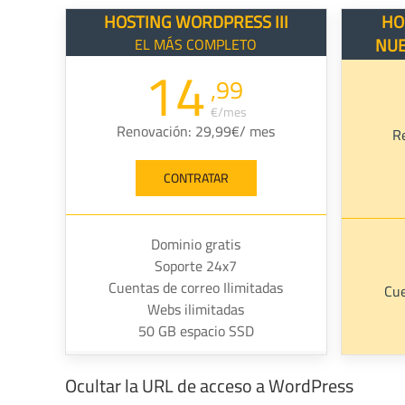
HOSTING WORDPRESS III
HO
NU
EL MÁS COMPLETO
14
,99
€/mes
Renovación: 29,99€/ mes
R
CONTRATAR
Dominio gratis
Soporte 24x7
Cuentas de correo Ilimitadas
Cue
Webs ilimitadas
50 GB espacio SSD
Ocultar la URL de acceso a WordPress