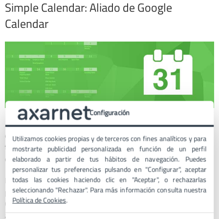
Simple Calendar: Aliado de Google
Calendar
Configuración
Aunque
Simple Calendar
parece sencillo a primera vista, no te
dejes engañar. Es una opción robusta que te permite
integrar
Utilizamos cookies propias y de terceros con fines analíticos y para
tus eventos de Google Calendar
en tu sitio web de WordPress
mostrarte publicidad personalizada en función de un perfil
con facilidad.
elaborado a partir de tus hábitos de navegación. Puedes
personalizar tus preferencias pulsando en "Configurar", aceptar
Este plugin se destaca por su facilidad de uso y
todas las cookies haciendo clic en "Aceptar", o rechazarlas
seleccionando "Rechazar". Para más información consulta nuestra
personalización. Puedes
incorporar tus propios calendarios de
Política de Cookies
.
Google
y mostrar tus eventos de manera coherente y
atractiva.