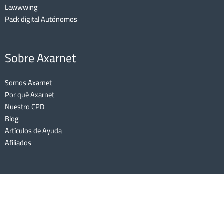
Lawwwing
Pack digital Autónomos
Sobre Axarnet
Somos Axarnet
Por qué Axarnet
Nuestro CPD
Blog
Artículos de Ayuda
Afiliados
AXARNET COMUNICACIONES S.L | Lee nuestro
Aviso Legal
y nuestra
Política de Cookies
| Echa un vistazo a nuestras
Condiciones Generales
de Contratación
y nuestro
Marco de Integridad