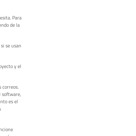
esita. Para
endo de la
si se usan
oyecto y el
s correos.
l software,
nto es el
s
uncione