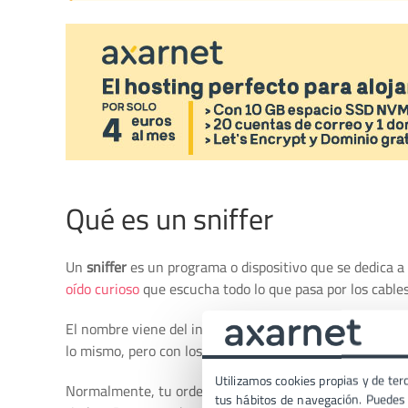
Qué es un sniffer
Un
sniffer
es un programa o dispositivo que se dedica a
oído curioso
que escucha todo lo que pasa por los cables
El nombre viene del inglés
to sniff
, que significa
olfatea
lo mismo, pero con los datos que viajan por Internet.
Utilizamos cookies propias y de terc
Normalmente, tu ordenador solo presta atención a los da
tus hábitos de navegación. Puedes p