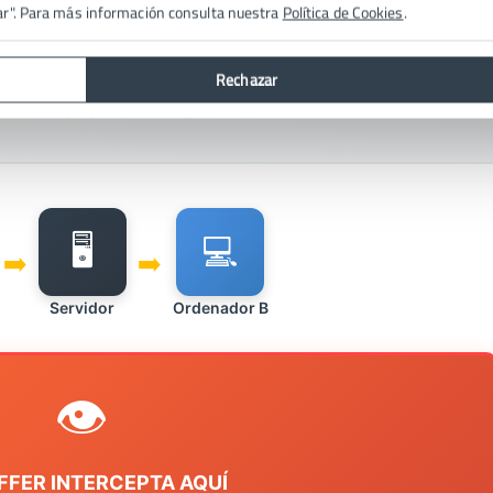
iferente: es como si te quedaras en la ventana mirando
todos
los c
ar". Para más información consulta nuestra
Política de Cookies
.
Rechazar
 Funciona un Sniffer
🖥️
💻
➡️
➡️
Servidor
Ordenador B
👁️
IFFER INTERCEPTA AQUÍ