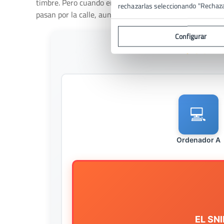
timbre. Pero cuando entra en
modo promiscuo
, actúa d
rechazarlas seleccionando "Rechaz
pasan por la calle, aunque no sean para ti.
Configurar
🔍 Cómo
💻
Ordenador A
EL SN