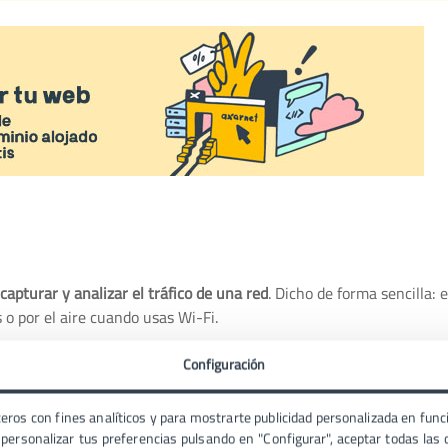
capturar y analizar el tráfico de una red
. Dicho de forma sencilla:
 o por el aire cuando usas Wi-Fi.
r
. ¿Te imaginas a un perro rastreador siguiendo un olor? Pues el sn
Configuración
eros con fines analíticos y para mostrarte publicidad personalizada en funci
tos que van dirigidos a él, como cuando solo abres la puerta a qu
ersonalizar tus preferencias pulsando en "Configurar", aceptar todas las c