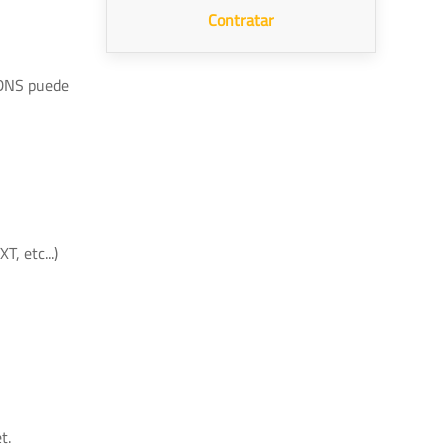
Contratar
 DNS puede
, etc...)
t.