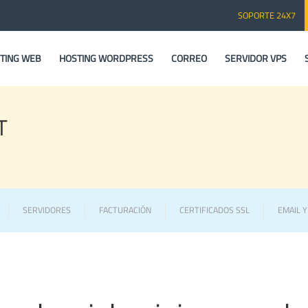
SOPORTE 24X7
TING WEB
HOSTING WORDPRESS
CORREO
SERVIDOR VPS
T
SERVIDORES
FACTURACIÓN
CERTIFICADOS SSL
EMAIL 