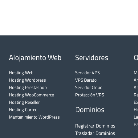
Alojamiento Web
Servidores
O
Hosting Web
Servidor VPS
Mi
Hosting Wordpress
VPS Barato
A
Hosting Prestashop
Servidor Cloud
An
Hosting WooCommerce
Protección VPS
Re
Hosting Reseller
Ex
Dominios
Hosting Correo
Ho
Mantenimiento WordPress
L
Pa
Registrar Dominios
Trasladar Dominios