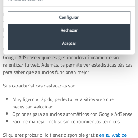
Este plugin es una excelente alternativa si buscas algo muy
Configurar
sencillo, rápido y ligero. Originalmente surgió como sucesor del
popular Quick AdSense, pero ahora ofrece funciones mucho
Rechazar
más avanzadas y modernas.
Aceptar
WP Quads
es especialmente útil si tienes muchos anuncios de
Google AdSense y quieres gestionarlos rápidamente sin
ralentizar tu web. Además, te permite ver estadísticas básicas
para saber qué anuncios funcionan mejor.
Sus características destacadas son:
Muy ligero y rápido, perfecto para sitios web que
necesitan velocidad.
Opciones para anuncios automáticos con Google AdSense.
Fácil de manejar incluso sin conocimientos técnicos.
Si quieres probarlo, lo tienes disponible gratis
en su web de