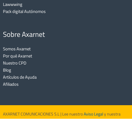
Lawwwing
Pack digital Autónomos
Sobre Axarnet
Somos Axarnet
Por qué Axarnet
Nuestro CPD
Blog
Artículos de Ayuda
Afiliados
AXARNET COMUNICACIONES S.L | Lee nuestro
Aviso Legal
y nuestra
Política de Cookies
| Echa un vistazo a nuestras
Condiciones Generales
de Contratación
y nuestro
Marco de Integridad