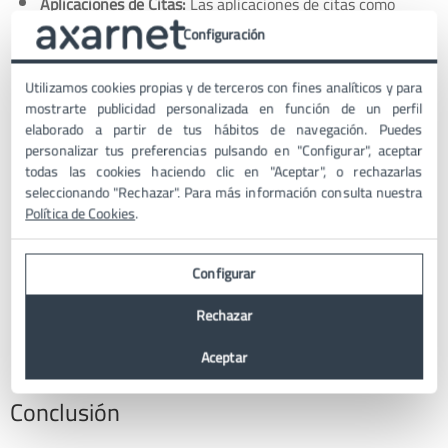
Aplicaciones de Citas:
Las aplicaciones de citas como
Tinder y Bumble aprovechan el Síndrome FOMO al
Configuración
mostrar perfiles de posibles coincidencias y limitar la
cantidad de "me gusta" o deslizamientos a la derecha que
Utilizamos cookies propias y de terceros con fines analíticos y para
un usuario puede realizar en un período determinado. Esto
mostrarte publicidad personalizada en función de un perfil
crea una sensación de urgencia para tomar decisiones
elaborado a partir de tus hábitos de navegación. Puedes
sobre posibles coincidencias antes de que desaparezcan de
personalizar tus preferencias pulsando en "Configurar", aceptar
la pantalla.
todas las cookies haciendo clic en "Aceptar", o rechazarlas
seleccionando "Rechazar". Para más información consulta nuestra
Programas de Lealtad y Recompensas:
Las empresas que
Política de Cookies
.
ofrecen programas de lealtad y recompensas a menudo
utilizan el Síndrome FOMO para alentar a los clientes a
gastar más y participar activamente. Por ejemplo, pueden
Configurar
ofrecer descuentos exclusivos o regalos especiales solo
para miembros del programa durante un tiempo limitado,
Rechazar
lo que motiva a los clientes a unirse al programa y realizar
Aceptar
compras adicionales.
Conclusión