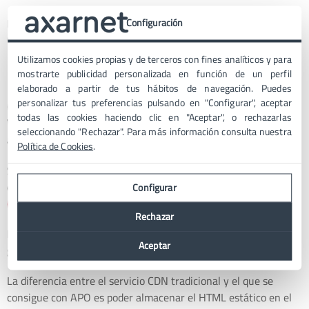
Revisa que todo funcione correctamente, pero el servicio de
Configuración
CDN ya está activado en tu web.
Utilizamos cookies propias y de terceros con fines analíticos y para
Plugin Cloudflare para WordPress
mostrarte publicidad personalizada en función de un perfil
elaborado a partir de tus hábitos de navegación. Puedes
personalizar tus preferencias pulsando en "Configurar", aceptar
Cloudflare ofrece un plugin a los administradores de
todas las cookies haciendo clic en "Aceptar", o rechazarlas
WordPress
que puedes instalar y utilizar si así lo deseas,
seleccionando "Rechazar". Para más información consulta nuestra
aunque no es necesario en la mayoría de los casos.
Política de Cookies
.
Si has adquirido uno de los planes de pago de Cloudflare, sí que
es recomendable, ya que así puedes configurar
APO
Configurar
(Automatic Platform Optimization)
desde el plugin.
Rechazar
Pero este servicio no se encuentra disponible en la versión
Aceptar
gratuita de Cloudflare.
La diferencia entre el servicio CDN tradicional y el que se
consigue con APO es poder almacenar el HTML estático en el