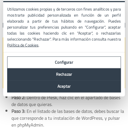
no, dispones de un enlace para recuperar contraseña
mediante el cual se te enviaría a tu correo un email para
Utilizamos cookies propias y de terceros con fines analíticos y para
restablecerla.
mostrarte publicidad personalizada en función de un perfil
elaborado a partir de tus hábitos de navegación. Puedes
personalizar tus preferencias pulsando en "Configurar", aceptar
todas las cookies haciendo clic en "Aceptar", o rechazarlas
seleccionando "Rechazar". Para más información consulta nuestra
Política de Cookies
.
Configurar
Rechazar
Aceptar
Paso 2:
Dentro de Plesk, haz clic en el apartado de bases
de datos que quieras.
Paso 3:
En el listado de las bases de datos, debes buscar la
que corresponde a tu instalación de WordPress, y pulsar
en phpMyAdmin.