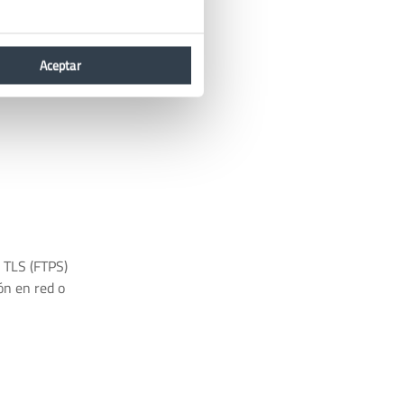
Aceptar
 TLS (FTPS)
ón en red o