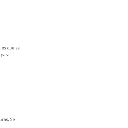
e es que se
 para
uras. Se