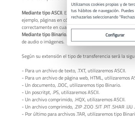
Utilizamos cookies propias y de terc
tus hábitos de navegación. Puedes p
Mediante tipo ASCII
. Es la forma más recomendable pa
rechazarlas seleccionando "Rechaz
ejemplo, páginas en código HTML, pero no sus imágenes
correctamente en cualquier sistema operativo y no se pr
Mediante tipo Binario
. Gracias a esta forma podemos i
Configurar
de audio o imágenes.
Según su extensión el tipo de transferencia será la sigu
- Para un archivo de texto, .TXT, utilizaremos ASCII.
- Para un archivo de página web, HTML, utilizaremos AS
- Un documento, .DOC, utilizaremos tipo Binario.
- Un poscritpt, .PS, utilizaremos ASCII.
- Un archivo comprimido, .HQX, utilizaremos ASCII.
- Un archivo comprimido, .ZIP .ZOO .SIT .PIT .SHAR .UU .
- Por último para archivos .TAR, utilizaremos tipo Binari