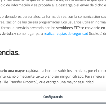
bio de información y se procede a la descarga o el envío de dicho
 ordenadores personales. La forma de realizar la comunicación sue
realización de las tareas programadas. Los usuarios utilizan norm
 forma, el servicio prestado por
los servidores FTP se convierte en
s de ésta
y como lugar para
realizar copias de seguridad
(backup) d
encias.
uario una mayor rapidez
a la hora de subir los archivos, por el cont
intercambio mediante texto plano sin ningún cifrado. Para mejorar
 File Transfer Protocol), que otorgan una mayor seguridad.
 través de la red es algo fundamental para alojar correctamente el 
Configuración
gún tipo de pérdida de información o dañar el archivo. De esta fo