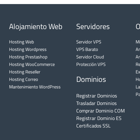
Alojamiento Web
Servidores
O
Hosting Web
Servidor VPS
Mi
Hosting Wordpress
VPS Barato
A
Hosting Prestashop
Servidor Cloud
An
Hosting WooCommerce
Protección VPS
Re
Hosting Reseller
Ex
Dominios
Hosting Correo
Ho
Mantenimiento WordPress
L
Pa
Registrar Dominios
Trasladar Dominios
Comprar Dominio COM
Registrar Dominio ES
Certificados SSL