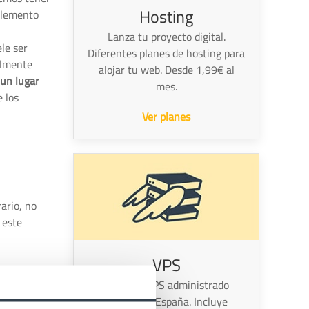
Hosting
 elemento
Lanza tu proyecto digital.
le ser
Diferentes planes de hosting para
almente
alojar tu web. Desde 1,99€ al
 un lugar
mes.
e los
Ver planes
rario, no
 este
VPS
fichero que
Servidor VPS administrado
rma los
alojado en España. Incluye