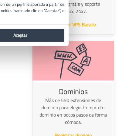
migración gratis y soporte
ón de un perfil elaborado a partir de
ookies haciendo clic en "Aceptar", o
técnico 24x7.
 por
a
Contratar VPS Barato
elementos
Aceptar
Dominios
Más de 550 extensiones de
dominio para elegir. Compra tu
dominio en pocos pasos de forma
cómoda.
Registrar dominio