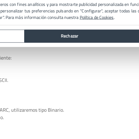
eros con fines analíticos y para mostrarte publicidad personalizada en funci
ersonalizar tus preferencias pulsando en "Configurar", aceptar todas las c
ra archivos que solamente contengan caracteres imprimibles como
ar". Para más información consulta nuestra
Política de Cookies
.
. El sistema debe ser mediante texto plano para que se reproduzc
oduzcan errores en la lectura por parte de éste.
ntercambiar archivos comprimidos, ejecutables para el ordenador, 
Rechazar
iente:
CII.
ARC, utilizaremos tipo Binario.
o.