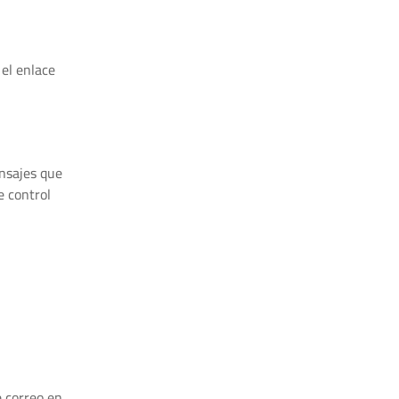
el enlace
ensajes que
e control
e correo en