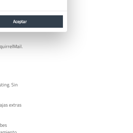
 datos
Aceptar
 tu
quirrelMail.
sting. Sin
ajas extras
ibes
enamiento