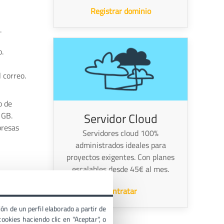
Registrar dominio
.
o.
 correo.
o de
Servidor Cloud
 GB.
presas
Servidores cloud 100%
administrados ideales para
proyectos exigentes. Con planes
escalables desde 45€ al mes.
Email”. El
Contratar
s cuentas
ón de un perfil elaborado a partir de
ookies haciendo clic en "Aceptar", o