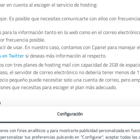
r en cuenta al escoger el servicio de hosting:
jor. Es posible que necesites comunicarte con ellos con frecuencia
para la información tanto en la web como en el correo electrónic
or frecuencia posible.
ácil de usar. En nuestro caso, contamos con Cpanel para manejar el
 en Twitter
si deseas más información al respecto.
s con tres planes de hosting mail con capacidad de 2GB de espaci
so, el servidor de correo electrónico no debería tener menos de 1
ocio pequeño puede necesitar solo una cuenta de correo, pero em
zones que necesitas para escoger el plan más adecuado.
o
Configuración
olo debes iniciar sesión en el hosting e ir a la sección “Correo” o “
 será fácil de identificar. Una vez dentro de la sección, creas la
eros con fines analíticos y para mostrarte publicidad personalizada en funci
ersonalizar tus preferencias pulsando en "Configurar", aceptar todas las c