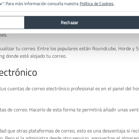
ar". Para más información consulta nuestra
Política de Cookies
.
, colocando el nombre de usuario y la contraseña. Con estos mismos
Rechazar
a URL del webmail. Una vez que accedas a la dirección de correo con
ees.
isualizar tu correo. Entre los populares están Roundcube, Horde y S
ing donde esté alojado tu correo.
ectrónico
tus cuentas de correo electrónico profesional es en el panel del ho
tas de correo. Hacerlo de esta forma te permitirá añadir unas vent
ad que otras plataformas de correo, esto es una desventaja si rec
o. Pero si la administra desde otro servicio, aprovechas el almac