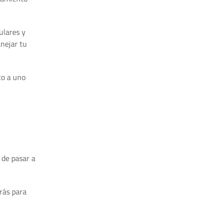
ulares y
anejar tu
co a uno
 de pasar a
arás para