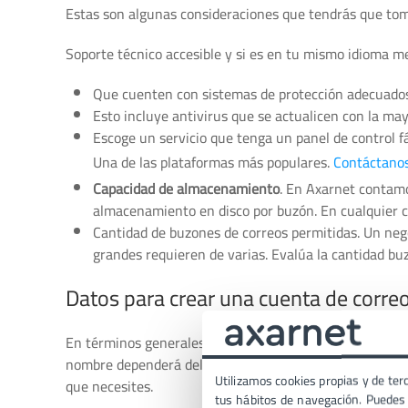
Estas son algunas consideraciones que tendrás que toma
Soporte técnico accesible y si es en tu mismo idioma me
Que cuenten con sistemas de protección adecuados 
Esto incluye antivirus que se actualicen con la may
Escoge un servicio que tenga un panel de control f
Una de las plataformas más populares.
Contáctanos
Capacidad de almacenamiento
. En Axarnet contamo
almacenamiento en disco por buzón. En cualquier ca
Cantidad de buzones de correos permitidas. Un neg
grandes requieren de varias. Evalúa la cantidad bu
Datos para crear una cuenta de corre
En términos generales para crear la dirección de email, s
nombre dependerá del servicio que hayas contratado, pero
Utilizamos cookies propias y de terc
que necesites.
tus hábitos de navegación. Puedes p