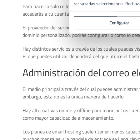
rechazarlas seleccionando "Rechaz
Para hacerlo solo rellena el formulario que te aparece
accederás a tu cuenta desde el webmail de tu dominio.
Configurar
El proveedor del servicio de hosting te proporcionará l
dominio personalizado, podrás configurarlo como lo des
Hay distintos servicios a través de los cuales puedes v
El que puedes utilizar dependerá del que utilice el host
Administración del correo el
El medio principal a través del cual puedes administrar 
embargo, esta no es la única manera de hacerlo.
Hay alternativas online y offline para manejar tus cuen
como mayor capacidad de almacenamiento.
Los planes de email hosting suelen tener menos capacid
muchos mensajes y la bandeja de entrada se llena rápid