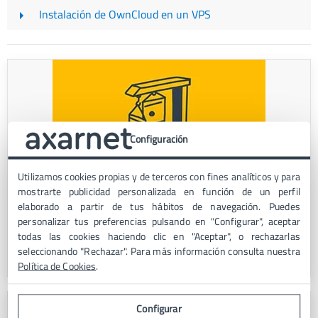
Instalación de OwnCloud en un VPS
Configuración
Utilizamos cookies propias y de terceros con fines analíticos y para
Hosting
mostrarte publicidad personalizada en función de un perfil
Lanza tu proyecto digital. Diferentes planes de hosting
elaborado a partir de tus hábitos de navegación. Puedes
personalizar tus preferencias pulsando en "Configurar", aceptar
para alojar tu web. Desde 1,99€ al mes.
todas las cookies haciendo clic en "Aceptar", o rechazarlas
seleccionando "Rechazar". Para más información consulta nuestra
Ver planes
Política de Cookies
.
Configurar