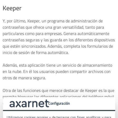
Keeper
Y, por último, Keeper, un programa de administración de
contraseñas que ofrece una gran versatilidad, tanto para
particulares como para empresas. Genera automáticamente
contraseñas seguras y las guarda en los diferentes dispositivos
que estén sincronizados. Además, completa los formularios de
inicio de sesión de forma automática.
Además, esta aplicación tiene un servicio de almacenamiento
en la nube. En él los usuarios pueden compartir archivos con
otros de manera segura.
Otra de las funciones que merece destacar de Keeper es la que
permite bloquear las diferentes aplicaciones del teléfono móvil
con la huella dactilar.
Configuración
Autentificación de dos factores
Utilizamos cookies propias y de terceros con fines analíticos y para