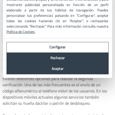
mostrarte publicidad personalizada en función de un perfil
elaborado a partir de tus hábitos de navegación. Puedes
La autentificación de dos factores, más conocida como
personalizar tus preferencias pulsando en "Configurar", aceptar
autentificación doble o 2FA, es a día de hoy muy utilizada a
todas las cookies haciendo clic en "Aceptar", o rechazarlas
nivel global para mejorar la seguridad. Cada vez son más los
seleccionando "Rechazar". Para más información consulta nuestra
servicios que ofrecen a los usuarios la opción de activar una
Política de Cookies
.
capa de seguridad extra. Lo que hace es solicitar a los usuarios
dos credenciales para verificar su identidad.
Configurar
Por lo tanto, además de introducir el usuario y la contraseña
Rechazar
que se solicitan habitualmente, se añade un paso extra que
permite confirmar la identidad de los usuarios.
Aceptar
Existen diferentes opciones para realizar la segunda
verificación. Una de las más frecuentes es el envío de un
código alfanumérico al teléfono móvil de los usuarios. En los
dispositivos móviles actuales algunos servicios también
solicitan su huella dactilar o patrón de desbloqueo.