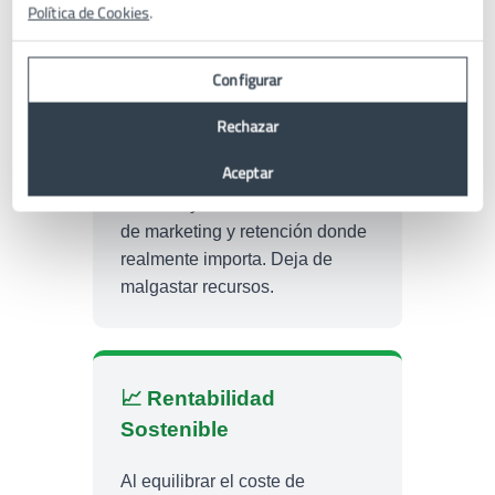
Política de Cookies
.
Configurar
🎯 Decisiones más
Rechazar
Inteligentes
Aceptar
Identifica a tus clientes más
valiosos y centra tus esfuerzos
de marketing y retención donde
realmente importa. Deja de
malgastar recursos.
📈 Rentabilidad
Sostenible
Al equilibrar el coste de