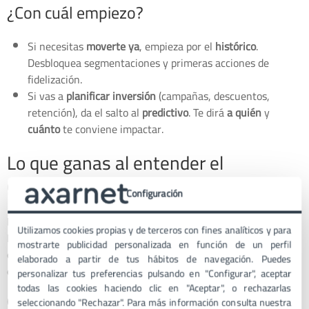
¿Con cuál empiezo?
Si necesitas
moverte ya
, empieza por el
histórico
.
Desbloquea segmentaciones y primeras acciones de
fidelización.
Si vas a
planificar inversión
(campañas, descuentos,
retención), da el salto al
predictivo
. Te dirá
a quién
y
cuánto
te conviene impactar.
Lo que ganas al entender el
Customer Lifetime Value
Configuración
El
Customer Lifetime Value (CLV)
no es solo una fórmula en un
Utilizamos cookies propias y de terceros con fines analíticos y para
Excel. Es como ponerte unas gafas nuevas: de repente ves con
mostrarte publicidad personalizada en función de un perfil
claridad qué clientes hacen crecer tu negocio y cuáles apenas
elaborado a partir de tus hábitos de navegación. Puedes
dejan huella.
personalizar tus preferencias pulsando en "Configurar", aceptar
todas las cookies haciendo clic en "Aceptar", o rechazarlas
Cuando conoces el CLV de tus clientes:
seleccionando "Rechazar". Para más información consulta nuestra