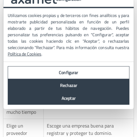
Activa el
Evita que nadie pueda mover tu dominio
Utilizamos cookies propias y de terceros con fines analíticos y para
bloqueo de
sin tu permiso.
mostrarte publicidad personalizada en función de un perfil
transferencia
elaborado a partir de tus hábitos de navegación. Puedes
personalizar tus preferencias pulsando en "Configurar", aceptar
Usa la
Añade una capa extra de seguridad para
todas las cookies haciendo clic en "Aceptar", o rechazarlas
verificación en
entrar a tu cuenta.
seleccionando "Rechazar". Para más información consulta nuestra
Política de Cookies
.
dos pasos
Mantén tu
Asegúrate de que tu información de
Configurar
información
contacto esté al día para recibir avisos
actualizada
importantes.
Rechazar
Registra el
Registrar el dominio por varios años te
Aceptar
dominio por
da tranquilidad y reduce riesgos.
mucho tiempo
Elige un
Escoge una empresa buena para
proveedor
registrar y proteger tu dominio.