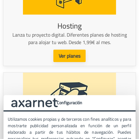
Hosting
Lanza tu proyecto digital. Diferentes planes de hosting
para alojar tu web. Desde 1,99€ al mes.
Ver planes
Configuración
Utilizamos cookies propias y de terceros con fines analíticos y para
VPS
mostrarte publicidad personalizada en función de un perfil
elaborado a partir de tus hábitos de navegación. Puedes
Servidor VPS administrado alojado en España. Incluye
personalizar tus preferencias pulsando en "Configurar", aceptar