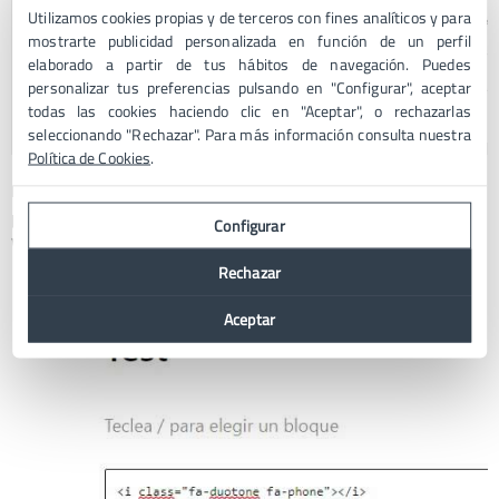
Utilizamos cookies propias y de terceros con fines analíticos y para
mostrarte publicidad personalizada en función de un perfil
elaborado a partir de tus hábitos de navegación. Puedes
personalizar tus preferencias pulsando en "Configurar", aceptar
todas las cookies haciendo clic en "Aceptar", o rechazarlas
seleccionando "Rechazar". Para más información consulta nuestra
Política de Cookies
.
En
su web
puedes encontrar miles y miles de iconos que
puedes usar y copiar como HTML en cualquier bloque de
Configurar
WordPress.
Rechazar
Aceptar