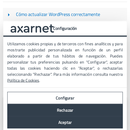
Cómo actualizar WordPress correctamente
Web Apps: qué son y qué tipos hay【+Ejemplos】
Configuración
GeneratePress: ¿el mejor tema para WordPress?
Utilizamos cookies propias y de terceros con fines analíticos y para
【Análisis】
mostrarte publicidad personalizada en función de un perfil
elaborado a partir de tus hábitos de navegación. Puedes
Los 5 mejores plugins de podcast para WordPress【Top
personalizar tus preferencias pulsando en "Configurar", aceptar
5】
todas las cookies haciendo clic en "Aceptar", o rechazarlas
seleccionando "Rechazar". Para más información consulta nuestra
Herramientas para la Monitorización de redes
Política de Cookies
.
Configurar
Rechazar
Aceptar