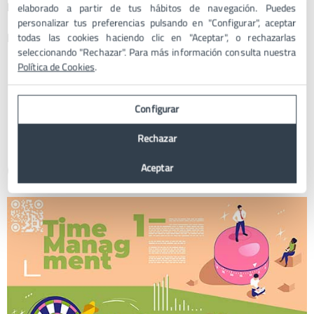
habilidades avanzadas en diseño gráfico.
elaborado a partir de tus hábitos de navegación. Puedes
personalizar tus preferencias pulsando en "Configurar", aceptar
Principales características:
todas las cookies haciendo clic en "Aceptar", o rechazarlas
seleccionando "Rechazar". Para más información consulta nuestra
Política de Cookies
.
Variedad de plantillas profesionales y personalizables.
Acceso a Adobe Fonts y Adobe Stock para una amplia
selección de recursos.
Configurar
Integración con otras herramientas de Adobe para un flujo
de trabajo más completo.
Rechazar
Consejos para crear tus infografías
Aceptar