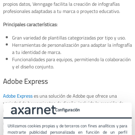
propios datos, Venngage facilita la creación de infografías
profesionales adaptadas a tu marca o proyecto educativo.
Principales características:
Gran variedad de plantillas categorizadas por tipo y uso.
Herramientas de personalización para adaptar la infografía
a tu identidad de marca.
Funcionalidades para equipos, permitiendo la colaboración
y el diseño conjunto.
Adobe Express
Adobe Express
es una solución de Adobe que ofrece una
variedad de herramientas de diseño, incluida la creación de
infografías.
Configuración
Con la confiabilidad y potencia características de Adobe, facilita
Utilizamos cookies propias y de terceros con fines analíticos y para
la creación de gráficos visuales atractivos sin necesidad de
mostrarte publicidad personalizada en función de un perfil