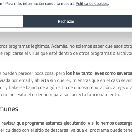
ar". Para más información consulta nuestra
Política de Cookies
.
friado común
. Para entendernos, así como un resfriado común inte
y garganta), los virus informáticos comunes tienen como cometida
Rechazar
l, es decir,
provocar un mal funcionamiento
en los mismos, mient
tros programas legítimos. Además, no solemos saber que esos otro
replicarse el virus que esté dentro de otros programas o archivo
e pueden parecer poca cosa, pero
los hay tanto leves como severos
iada por email y abierta sin querer, mientras que en el caso sever
or y haberse bajado de algún sitio de dudosa reputación, al ejecuta
s que necesita el ordenador para su correcto funcionamiento.
omunes
n
revisar que programa estamos ejecutando, y si lo hemos descarg
ner cuidado con el sitio de descarga, ya que el programa puede ten