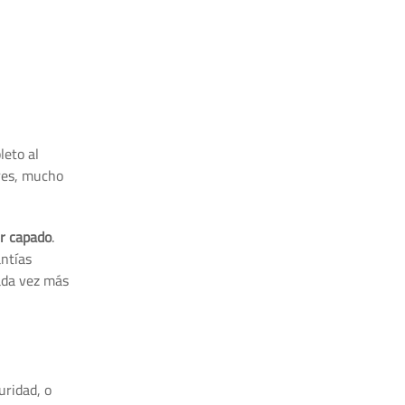
leto al
ores, mucho
er capado
.
ntías
ada vez más
uridad, o