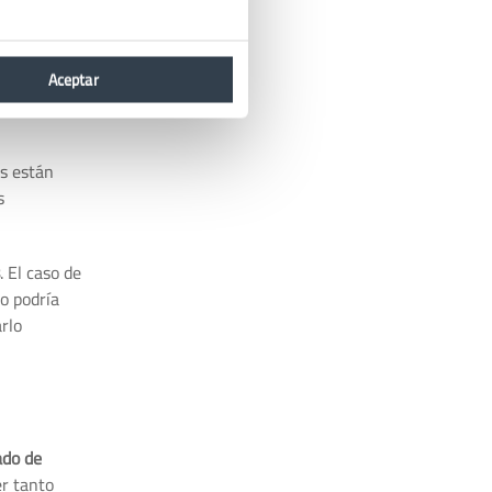
nta alterar
 algo
Aceptar
ras
s están
s
. El caso de
o podría
rlo
ado de
er tanto