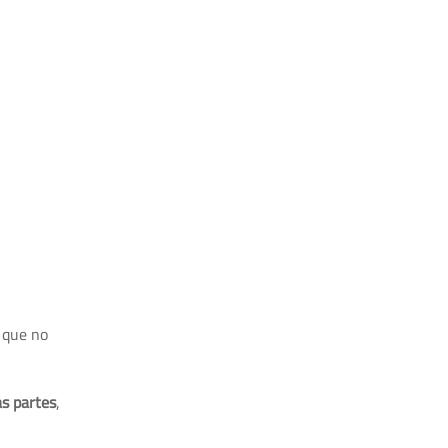
 que no
as partes
,