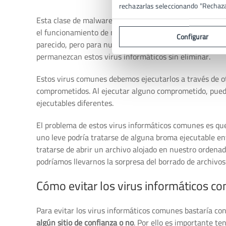
rechazarlas seleccionando "Rechaz
Esta clase de malware viene a ser
muy similar a un res
el funcionamiento de nuestro cuerpo (sobre todo nariz 
Configurar
parecido, pero para nuestro ordenador o dispositivo móvi
permanezcan estos virus informáticos sin eliminar.
Estos virus comunes debemos ejecutarlos a través de o
comprometidos. Al ejecutar alguno comprometido, puede 
ejecutables diferentes.
El problema de estos virus informáticos comunes es qu
uno leve podría tratarse de alguna broma ejecutable env
tratarse de abrir un archivo alojado en nuestro ordenad
podríamos llevarnos la sorpresa del borrado de archivo
Cómo evitar los virus informáticos c
Para evitar los virus informáticos comunes bastaría co
algún sitio de confianza o no
. Por ello es importante te