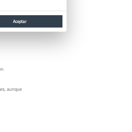
s
Aceptar
en
les, aunque