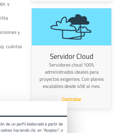
je, y
lita
ersiones y
up, cuántas
Servidor Cloud
Servidores cloud 100%
administrados ideales para
proyectos exigentes. Con planes
escalables desde 45€ al mes.
Contratar
de tu sitio.
vitar
ón de un perfil elaborado a partir de
ookies haciendo clic en "Aceptar", o