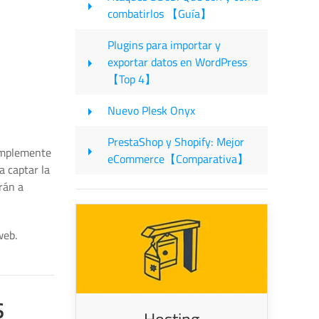
combatirlos 【Guía】
Plugins para importar y
exportar datos en WordPress
【Top 4】
Nuevo Plesk Onyx
PrestaShop y Shopify: Mejor
simplemente
eCommerce【Comparativa】
a captar la
rán a
web.
s