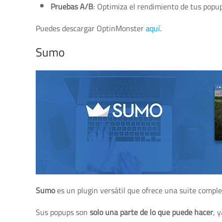
OptinMonster es una herramienta de pago
, aunque ofr
de comprometerte.
Constructor de arrastrar y soltar
: Crea tus popups 
Segmentación avanzada
: Muestra tus mensajes a 
Pruebas A/B
: Optimiza el rendimiento de tus popup
Puedes descargar OptinMonster
aquí
.
Sumo