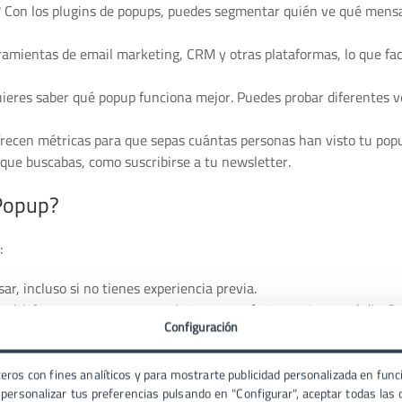
Con los plugins de popups, puedes segmentar quién ve qué mensa
ramientas de email marketing, CRM y otras plataformas, lo que faci
quieres saber qué popup funciona mejor. Puedes probar diferentes v
ofrecen métricas para que sepas cuántas personas han visto tu pop
que buscabas, como suscribirse a tu newsletter.
 Popup?
:
sar, incluso si no tienes experiencia previa.
rmitirán crear popups que se integren perfectamente con el diseño 
Configuración
relevantes a diferentes tipos de visitantes.
rketing y gestión de contactos.
lugin tenga buen soporte técnico y se mantenga actualizado para e
eros con fines analíticos y para mostrarte publicidad personalizada en funci
ersonalizar tus preferencias pulsando en "Configurar", aceptar todas las c