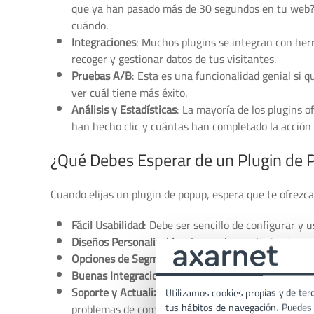
que ya han pasado más de 30 segundos en tu web? 
cuándo.
Integraciones
: Muchos plugins se integran con her
recoger y gestionar datos de tus visitantes.
Pruebas A/B
: Esta es una funcionalidad genial si 
ver cuál tiene más éxito.
Análisis y Estadísticas
: La mayoría de los plugins 
han hecho clic y cuántas han completado la acción 
¿Qué Debes Esperar de un Plugin de
Cuando elijas un plugin de popup, espera que te ofrezca
Fácil Usabilidad
: Debe ser sencillo de configurar y u
Diseños Personalizables
: Los mejores plugins te pe
Opciones de Segmentación
: Para mostrar mensajes 
Buenas Integraciones
: Con tus herramientas de ma
Soporte y Actualizaciones
: Es importante que el p
Utilizamos cookies propias y de terc
tus hábitos de navegación. Puedes p
problemas de compatibilidad y seguridad.