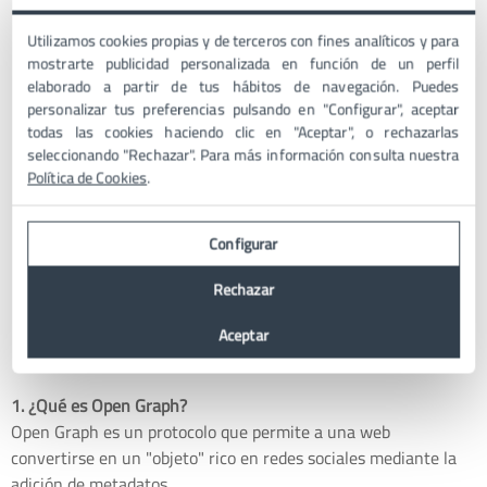
se comparte en las redes sociales.
Las etiquetas Open Graph son metadatos que describen tu
Utilizamos cookies propias y de terceros con fines analíticos y para
contenido y permiten a las redes sociales y a los motores
mostrarte publicidad personalizada en función de un perfil
elaborado a partir de tus hábitos de navegación. Puedes
de búsqueda entender mejor tu sitio web.
personalizar tus preferencias pulsando en "Configurar", aceptar
Puedes implementar Open Graph en tu sitio web de
todas las cookies haciendo clic en "Aceptar", o rechazarlas
WordPress utilizando plugins como Yoast SEO.
seleccionando "Rechazar". Para más información consulta nuestra
Las etiquetas Open Graph pueden mejorar tu SEO al
Política de Cookies
.
ayudar a los motores de búsqueda a entender mejor tu
contenido y al aumentar las tasas de clics.
Configurar
Es importante configurar y probar tus etiquetas Open
Graph para asegurarte de que están funcionando
Rechazar
correctamente.
Aceptar
Preguntas Frecuentes (FAQ)
1. ¿Qué es Open Graph?
Open Graph es un protocolo que permite a una web
convertirse en un "objeto" rico en redes sociales mediante la
adición de metadatos.