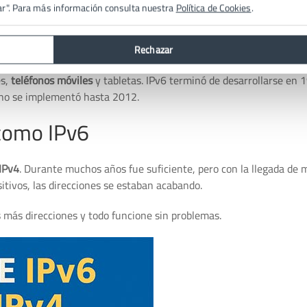
fronteras de las grandes corporaciones para colarse en un número
ar". Para más información consulta nuestra
Política de Cookies
.
es de 128 bits y admite un total de 340 sextillones de direcciones. H
Rechazar
s móviles estaban en pleno auge a la hora de conectarse a Internet
es,
teléfonos móviles
y tabletas. IPv6 terminó de desarrollarse en 1
 no se implementó hasta 2012.
 como IPv6
IPv4
. Durante muchos años fue suficiente, pero con la llegada de 
sitivos, las direcciones se estaban acabando.
más direcciones y todo funcione sin problemas.