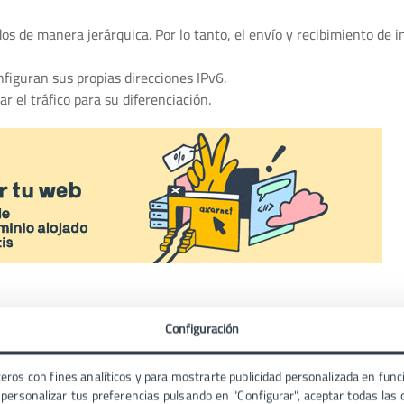
os de manera jerárquica. Por lo tanto, el envío y recibimiento de 
nfiguran sus propias direcciones IPv6.
r el tráfico para su diferenciación.
Configuración
recciones de 32 bit, que permitía un total de 4.294.967.296 direccion
eros con fines analíticos y para mostrarte publicidad personalizada en funci
ades de los usuarios de la época. No obstante, a partir de los 90 I
ersonalizar tus preferencias pulsando en "Configurar", aceptar todas las c