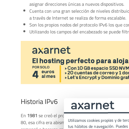
asignar direcciones únicas a nuevos dispositivos.
Cuenta con una gran selección de niveles distribuid
a través de Internet se realiza de forma escalable.
Son los propios nodos del protocolo IPv6 los que co
Utilizando los campos del encabezado se puede filtra
Historia IPv6
En
1981
se creó el protocolo
IPv4
, el cual utilizaba di
Utilizamos cookies propias y de terc
80, esa cifra era abismal, muy por encima de las necesid
tus hábitos de navegación. Puedes p