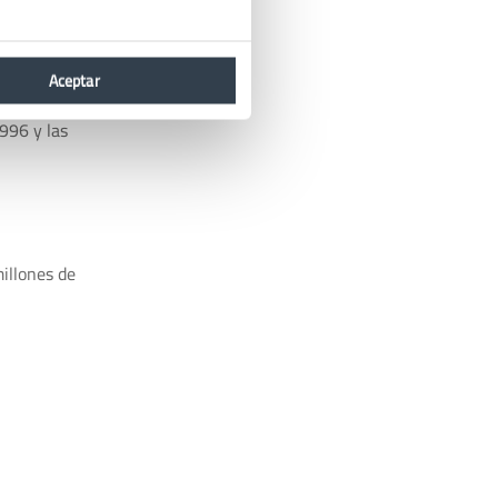
 cada vez
ay que
Aceptar
; por lo
996 y las
millones de