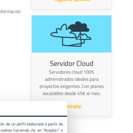
información
Servidor Cloud
Servidores cloud 100%
administrados ideales para
proyectos exigentes. Con planes
escalables desde 45€ al mes.
Contratar
es. En los
ón de un perfil elaborado a partir de
nternet
ookies haciendo clic en "Aceptar", o