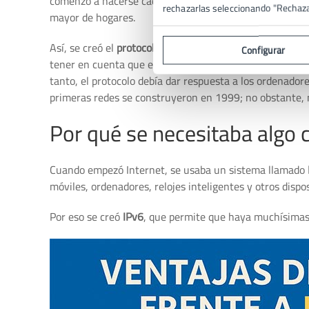
comenzó a hacerse cada vez más popular; traspasó las 
rechazarlas seleccionando "Rechaz
mayor de hogares.
Así, se creó el
protocolo IPv6
, el cual utiliza direccion
Configurar
tener en cuenta que en el nuevo milenio los dispositivo
tanto, el protocolo debía dar respuesta a los ordenador
primeras redes se construyeron en 1999; no obstante,
Por qué se necesitaba algo
Cuando empezó Internet, se usaba un sistema llamado
móviles, ordenadores, relojes inteligentes y otros dispo
Por eso se creó
IPv6
, que permite que haya muchísimas 