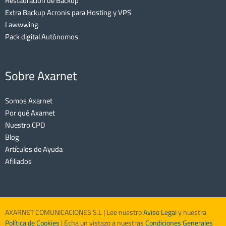
Restauración de Backup
Extra Backup Acronis para Hosting y VPS
Lawwwing
Pack digital Autónomos
Sobre Axarnet
Somos Axarnet
Por qué Axarnet
Nuestro CPD
Blog
Artículos de Ayuda
Afiliados
AXARNET COMUNICACIONES S.L | Lee nuestro
Aviso Legal
y nuestra
Política de Cookies
| Echa un vistazo a nuestras
Condiciones Generales