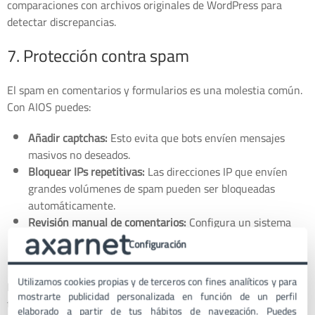
comparaciones con archivos originales de WordPress para
detectar discrepancias.
7. Protección contra spam
El spam en comentarios y formularios es una molestia común.
Con AIOS puedes:
Añadir captchas:
Esto evita que bots envíen mensajes
masivos no deseados.
Bloquear IPs repetitivas:
Las direcciones IP que envíen
grandes volúmenes de spam pueden ser bloqueadas
automáticamente.
Revisión manual de comentarios:
Configura un sistema
donde los comentarios requieran aprobación antes de
Configuración
publicarse.
Utilizamos cookies propias y de terceros con fines analíticos y para
Estas medidas mejoran la experiencia del usuario y evitan que
mostrarte publicidad personalizada en función de un perfil
tu web sea penalizada en los motores de búsqueda por
elaborado a partir de tus hábitos de navegación. Puedes