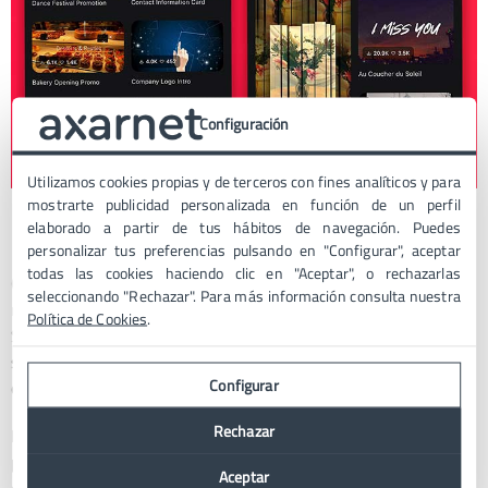
Configuración
Utilizamos cookies propias y de terceros con fines analíticos y para
mostrarte publicidad personalizada en función de un perfil
Kinemaster
elaborado a partir de tus hábitos de navegación. Puedes
personalizar tus preferencias pulsando en "Configurar", aceptar
todas las cookies haciendo clic en "Aceptar", o rechazarlas
Otra de las opciones más utilizadas es KineMaster, una app
seleccionando "Rechazar". Para más información consulta nuestra
multiplataforma que cuenta con un gran número de usuarios.
Política de Cookies
.
Su diseño lo podríamos definir como clásico, ya que la edición
se realiza con la pantalla del móvil en posición horizontal, tal y
Configurar
cómo lo veríamos en una pantalla de ordenador.
Rechazar
Dispone de varias plantillas preestablecidas que podemos usar
para grabar nuestros vídeos de forma rápida directamente
Aceptar