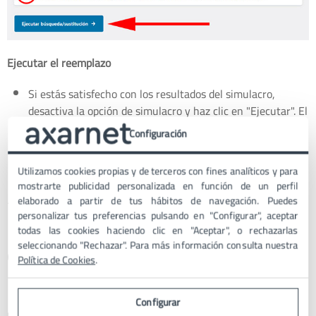
Ejecutar el reemplazo
Si estás satisfecho con los resultados del simulacro,
desactiva la opción de simulacro y haz clic en "Ejecutar". El
plugin comenzará a reemplazar todas las URLs
Configuración
seleccionadas.
Utilizamos cookies propias y de terceros con fines analíticos y para
Tip de seguridad
: Antes de hacer cualquier
mostrarte publicidad personalizada en función de un perfil
modificación en tu base de datos, realiza siempre
elaborado a partir de tus hábitos de navegación. Puedes
personalizar tus preferencias pulsando en "Configurar", aceptar
una copia de seguridad de la base de datos.
todas las cookies haciendo clic en "Aceptar", o rechazarlas
seleccionando "Rechazar". Para más información consulta nuestra
Cuándo vas a usar Better Search
Política de Cookies
.
Replace
Configurar