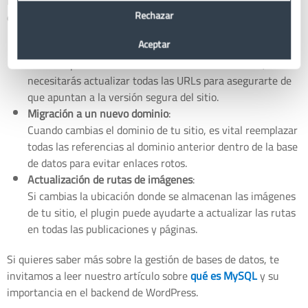
Better Search Replace
es ideal para un montón de situaciones
Rechazar
dentro de WordPress. Aquí te dejamos algunos ejemplos:
Aceptar
Migrar de HTTP a HTTPS
:
Si has implementado un certificado SSL en tu sitio,
necesitarás actualizar todas las URLs para asegurarte de
que apuntan a la versión segura del sitio.
Migración a un nuevo dominio
:
Cuando cambias el dominio de tu sitio, es vital reemplazar
todas las referencias al dominio anterior dentro de la base
de datos para evitar enlaces rotos.
Actualización de rutas de imágenes
:
Si cambias la ubicación donde se almacenan las imágenes
de tu sitio, el plugin puede ayudarte a actualizar las rutas
en todas las publicaciones y páginas.
Si quieres saber más sobre la gestión de bases de datos, te
invitamos a leer nuestro artículo sobre
qué es MySQL
y su
importancia en el backend de WordPress.