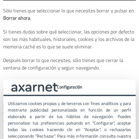
Sólo tienes que seleccionar lo que necesites borrar y pulsar en
Borrar ahora
.
Si tienes dudas sobre qué seleccionar, las opciones por defecto
son las más habituales, historiales, cookies y los archivos de la
memoria caché es lo que se suele eliminar.
Después borrar lo que necesites, sólo tienes que cerrar la
ventana de configuración y seguir navegando.
Borrar las cookies en Firefox
Configuración
Utilizamos cookies propias y de terceros con fines analíticos y para
Firefox
es el navegador que ofrecen la fundación
Mozilla
de
mostrarte publicidad personalizada en función de un perfil
forma gratuita y aunque no tiene una cuota de mercado muy
elaborado a partir de tus hábitos de navegación. Puedes
elevada, sigue teniendo un buen número de fieles usuarios.
personalizar tus preferencias pulsando en "Configurar", aceptar
todas las cookies haciendo clic en "Aceptar", o rechazarlas
Como en el resto de los navegadores, si quieres
borrar las
seleccionando "Rechazar". Para más información consulta nuestra