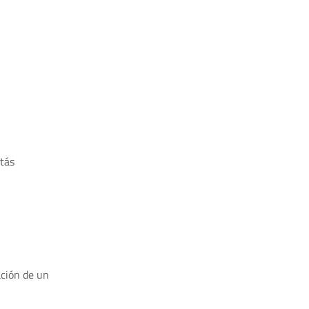
stás
ación de un