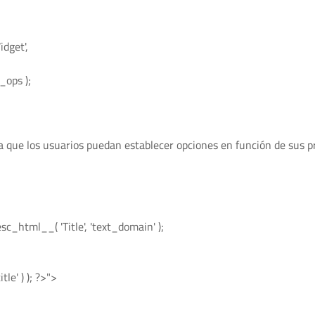
dget',
_ops );
 que los usuarios puedan establecer opciones en función de sus p
 esc_html__( 'Title', 'text_domain' );
le' ) ); ?>">