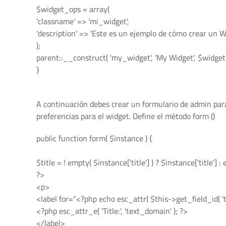
$widget_ops = array(
'classname' => 'mi_widget',
'description' => 'Este es un ejemplo de cómo crear un Wi
);
parent::__construct( 'my_widget', 'My Widget', $widget
}
A continuación debes crear un formulario de admin para
preferencias para el widget. Define el método form ()
public function form( $instance ) {
$title = ! empty( $instance['title'] ) ? $instance['title'] :
?>
<p>
<label for="<?php echo esc_attr( $this->get_field_id( 'tit
<?php esc_attr_e( 'Title:', 'text_domain' ); ?>
</label>