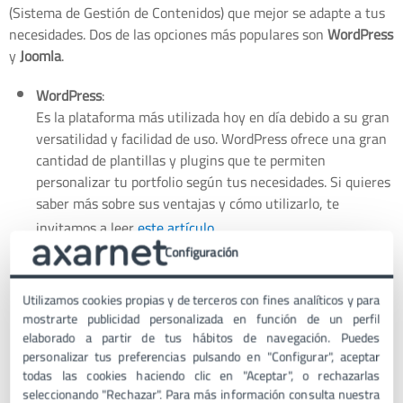
(Sistema de Gestión de Contenidos) que mejor se adapte a tus
necesidades. Dos de las opciones más populares son
WordPress
y
Joomla
.
WordPress
:
Es la plataforma más utilizada hoy en día debido a su gran
versatilidad y facilidad de uso. WordPress ofrece una gran
cantidad de plantillas y plugins que te permiten
personalizar tu portfolio según tus necesidades. Si quieres
saber más sobre sus ventajas y cómo utilizarlo, te
invitamos a leer
este artículo
.
Joomla
:
Configuración
Aunque no es tan popular como WordPress, lo fue en su
momento, Joomla también es una opción muy interesante
Utilizamos cookies propias y de terceros con fines analíticos y para
para crear tu portfolio. Ofrece características avanzadas y
mostrarte publicidad personalizada en función de un perfil
elaborado a partir de tus hábitos de navegación. Puedes
es ideal para aquellos que buscan una plataforma más
personalizar tus preferencias pulsando en "Configurar", aceptar
estructurada. Puedes obtener más información sobre
todas las cookies haciendo clic en "Aceptar", o rechazarlas
Joomla
aquí
.
seleccionando "Rechazar". Para más información consulta nuestra