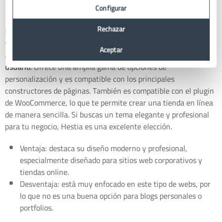
Hestia
Configurar
Rechazar
Hestia es un tema gratuito y moderno diseñado para sitios
web corporativos, startups y tiendas. Tiene un diseño limpio y
Aceptar
atractivo con un
enfoque en la usabilidad y la experiencia de
usuario
. Ofrece una amplia gama de opciones de
personalización y es compatible con los principales
constructores de páginas. También es compatible con el plugin
de WooCommerce, lo que te permite crear una tienda en línea
de manera sencilla. Si buscas un tema elegante y profesional
para tu negocio, Hestia es una excelente elección.
Ventaja: destaca su diseño moderno y profesional,
especialmente diseñado para sitios web corporativos y
tiendas online.
Desventaja: está muy enfocado en este tipo de webs, por
lo que no es una buena opción para blogs personales o
portfolios.