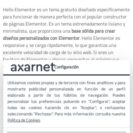
Hello Elementor es un tema gratuito diseñado específicamente
para funcionar de manera perfecta con el popular constructor
de páginas Elementor. Es un tema extremadamente liviano y
minimalista, que proporciona una
base sólida para crear
diseños personalizados con Elementor
. Hello Elementor es
responsive y se carga rápidamente, lo que garantiza una
excelente velocidad de carga de tu sitio web. Si eres un
fanático de Elementor y deseas aprovechar al máximo sus
capacidades de diseño, Hello Elementor es la opción perfecta
Configuración
para ti.
Utilizamos cookies propias y de terceros con fines analíticos y para
Ventaja: si vas a usar Elementor, es el tema ideal ya que
mostrarte publicidad personalizada en función de un perfil
se enfoca en proporcionar una base limpia que se integra
elaborado a partir de tus hábitos de navegación. Puedes
perfectamente con el constructor.
personalizar tus preferencias pulsando en "Configurar", aceptar
Desventaja: si no vas a usar Elementor, es un tema muy
todas las cookies haciendo clic en "Aceptar", o rechazarlas
seleccionando "Rechazar". Para más información consulta nuestra
simple en comparación con otras opciones que hay en el
Política de Cookies
.
buscador de WordPress.