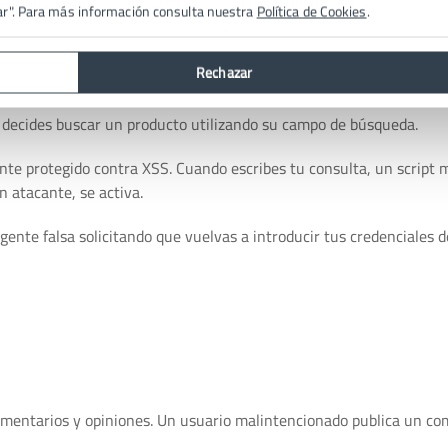
arse en escenarios comunes, destacando la importancia de estar 
ar". Para más información consulta nuestra
Política de Cookies
.
 tipo de ataques.
Rechazar
y decides buscar un producto utilizando su campo de búsqueda.
e protegido contra XSS. Cuando escribes tu consulta, un script m
 atacante, se activa.
ente falsa solicitando que vuelvas a introducir tus credenciales de
comentarios y opiniones. Un usuario malintencionado publica un co