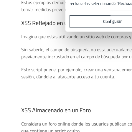
Estos ejemplos demuestran cómo el XSS puede manifest
rechazarlas seleccionando "Rechaz
tomar medidas preventivas para protegerse contra este
XSS Reflejado en un Campo de Búsqueda
Configurar
Imagina que estás utilizando un sitio web de compras 
Sin saberlo, el campo de búsqueda no está adecuadament
previamente incrustado en el campo de búsqueda por un
Este script puede, por ejemplo, crear una ventana emerg
sesión, dándole al atacante acceso a tu cuenta.
XSS Almacenado en un Foro
Considera un foro online donde los usuarios publican 
que contiene un script oculto.