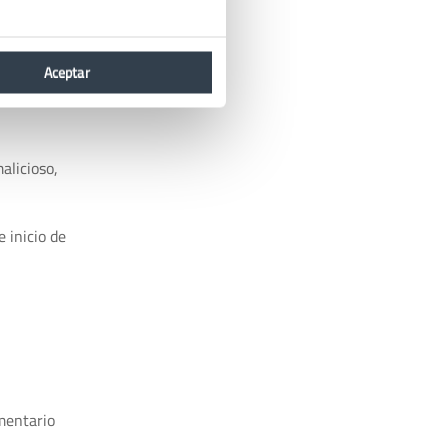
alerta y
Aceptar
alicioso,
 inicio de
mentario