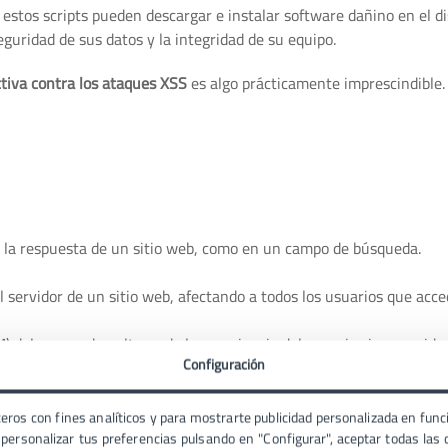
, estos scripts pueden descargar e instalar software dañino en el di
eguridad de sus datos y la integridad de su equipo.
tiva contra los ataques XSS
es algo prácticamente imprescindible.
n la respuesta de un sitio web, como en un campo de búsqueda.
 servidor de un sitio web, afectando a todos los usuarios que acce
 del navegador, alterando la experiencia del usuario sin necesida
Configuración
ng (XSS) pueden afectar en situaciones reales, echa un vistazo a es
eros con fines analíticos y para mostrarte publicidad personalizada en funci
ersonalizar tus preferencias pulsando en "Configurar", aceptar todas las c