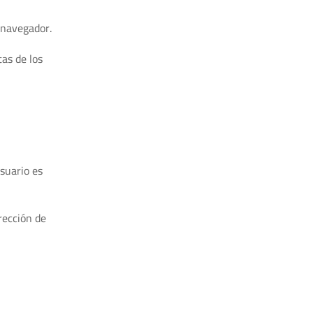
 navegador.
tas de los
suario es
rección de