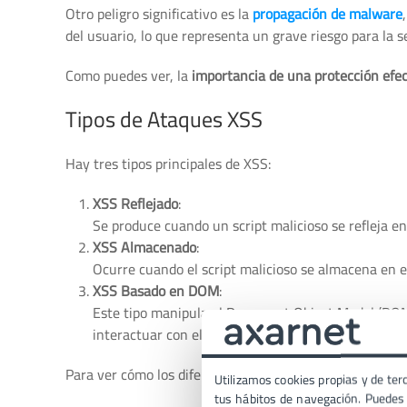
Otro peligro significativo es la
propagación de malware
del usuario, lo que representa un grave riesgo para la s
Como puedes ver, la
importancia de una protección efec
Tipos de Ataques XSS
Hay tres tipos principales de XSS:
XSS Reflejado
:
Se produce cuando un script malicioso se refleja e
XSS Almacenado
:
Ocurre cuando el script malicioso se almacena en el
XSS Basado en DOM
:
Este tipo manipula el Document Object Model (DOM)
interactuar con el servidor web.
Para ver cómo los diferentes tipos de Cross Site Scripti
Utilizamos cookies propias y de terc
tus hábitos de navegación. Puedes p