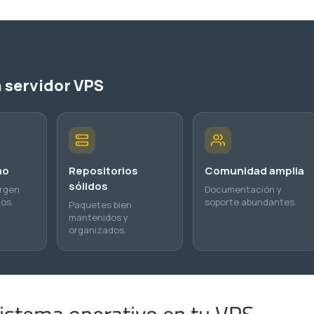
n servidor VPS
mo
Repositorios
Comunidad amplia
sólidos
argen
Documentación y
ios.
soporte abundantes.
Paquetes bien
mantenidos y
organizados.