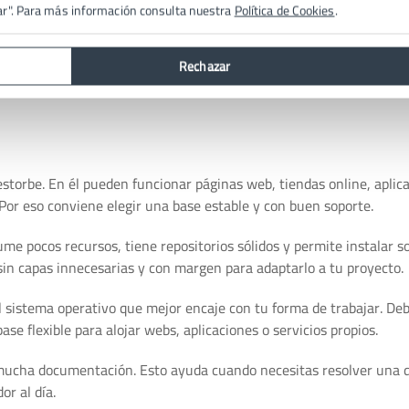
ar". Para más información consulta nuestra
Política de Cookies
.
ocidas
Cada versión estable se prueba a fondo
antes de publicarse.
Rechazar
storbe. En él pueden funcionar páginas web, tiendas online, aplica
 Por eso conviene elegir una base estable y con buen soporte.
e pocos recursos, tiene repositorios sólidos y permite instalar so
 sin capas innecesarias y con margen para adaptarlo a tu proyecto.
el sistema operativo que mejor encaje con tu forma de trabajar. De
ase flexible para alojar webs, aplicaciones o servicios propios.
cha documentación. Esto ayuda cuando necesitas resolver una 
or al día.