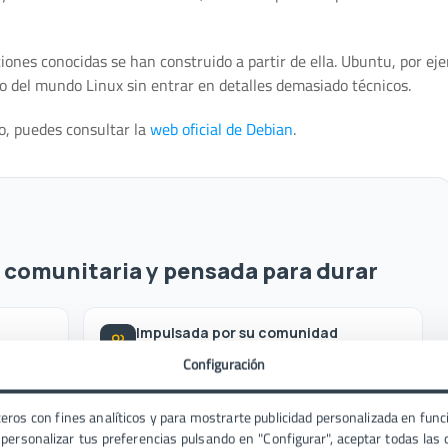
nes conocidas se han construido a partir de ella. Ubuntu, por eje
o del mundo Linux sin entrar en detalles demasiado técnicos.
o, puedes consultar la
web oficial de Debian
.
, comunitaria y pensada para durar
Impulsada por su comunidad
lo y
Mantenida por una comunidad
Configuración
internacional desde hace décadas.
eros con fines analíticos y para mostrarte publicidad personalizada en funci
ersonalizar tus preferencias pulsando en "Configurar", aceptar todas las c
Estable y bien probada