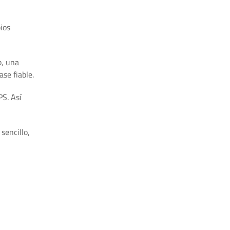
ios
b, una
se fiable.
PS. Así
sencillo,