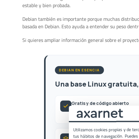
estable y bien probada.
Debian también es importante porque muchas distribucio
basada en Debian. Esto ayuda a entender su peso dentr
Si quieres ampliar información general sobre el proyect
DEBIAN EN ESENCIA
Una base Linux gratuita
Gratis y de código abierto
Sin coste de licencia. Instálalo, úsa
modifícalo libremente.
Utilizamos cookies propias y de terc
tus hábitos de navegación. Puedes p
Veterana e influyente