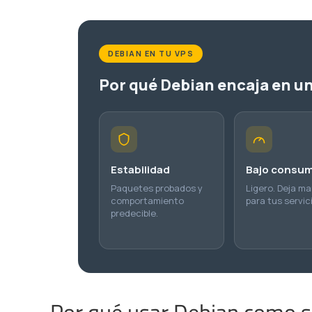
DEBIAN EN TU VPS
Por qué Debian encaja en u
Estabilidad
Bajo consu
Paquetes probados y
Ligero. Deja m
comportamiento
para tus servic
predecible.